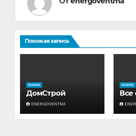
От
energoventma
Похожая запись
РАЗНОЕ
РАЗНОЕ
ДомСтрой
Все
ENERGOVENTMA
ENE