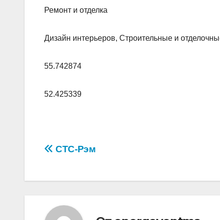
Ремонт и отделка
Дизайн интерьеров, Строительные и отделочн
55.742874
52.425339
Навигация
СТС-Рэм
по
записям