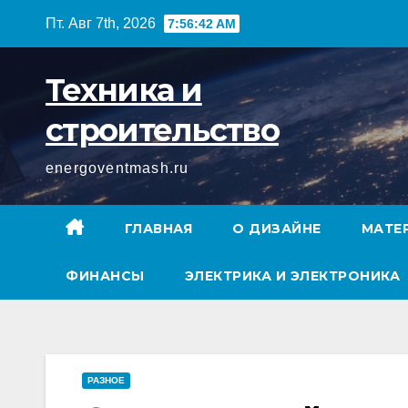
Перейти
Пт. Авг 7th, 2026
7:56:43 AM
к
содержимому
Техника и
строительство
energoventmash.ru
ГЛАВНАЯ
О ДИЗАЙНЕ
МАТЕ
ФИНАНСЫ
ЭЛЕКТРИКА И ЭЛЕКТРОНИКА
РАЗНОЕ