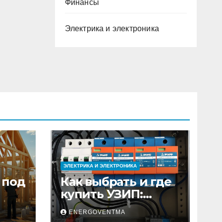
Финансы
Электрика и электроника
ЭЛЕКТРИКА И ЭЛЕКТРОНИКА
 под
Как выбрать и где
купить УЗИП:
ного
особенности
ENERGOVENTMA
устройств защиты