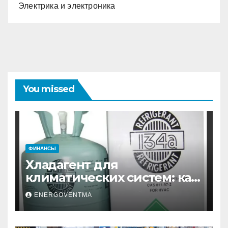
Электрика и электроника
You missed
ФИНАНСЫ
Хладагент для
климатических систем: как
выбрать и купить фреон в
ENERGOVENTMA
Санкт-Петербурге