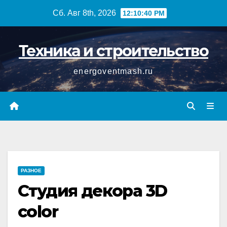
Перейти
Сб. Авг 8th, 2026
12:10:41 PM
к
содержимому
Техника и строительство
energoventmash.ru
РАЗНОЕ
Студия декора 3D
color