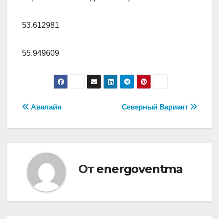
53.612981
55.949609
Навигация
Авалайн
Северный Вариант
по
записям
От
energoventma