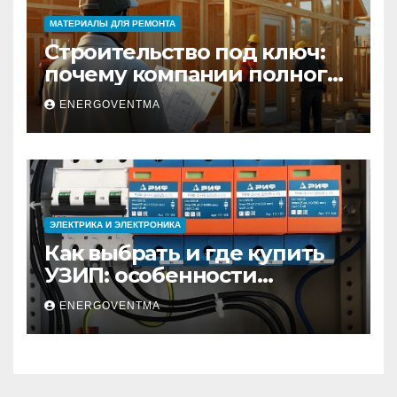
МАТЕРИАЛЫ ДЛЯ РЕМОНТА
Строительство под ключ:
почему компании полного
цикла меняют рынок
ENERGOVENTMA
недвижимости
ЭЛЕКТРИКА И ЭЛЕКТРОНИКА
Как выбрать и где купить
УЗИП: особенности
устройств защиты от
ENERGOVENTMA
импульсных
перенапряжений