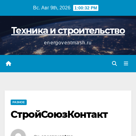
Перейти
Вс. Авг 9th, 2026
1:00:32 PM
к
содержимому
Техника и строительство
energoventmash.ru
РАЗНОЕ
СтройСоюзКонтакт