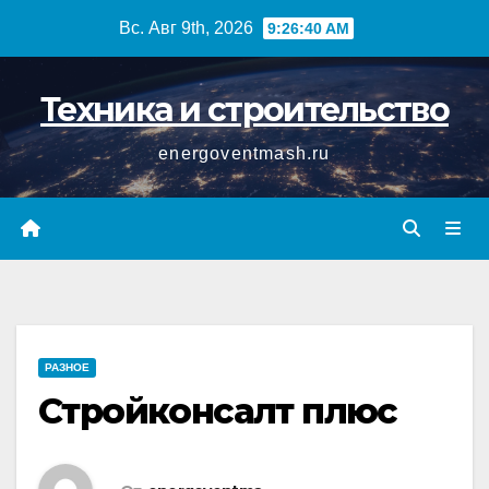
Перейти
Вс. Авг 9th, 2026
9:26:40 AM
к
содержимому
Техника и строительство
energoventmash.ru
РАЗНОЕ
Стройконсалт плюс