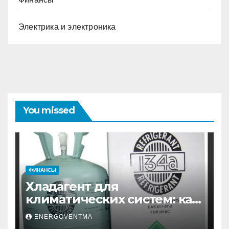
Электрика и электроника
You missed
ФИНАНСЫ
Хладагент для
климатических систем: как
выбрать и купить фреон в
ENERGOVENTMA
Санкт-Петербурге