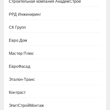
Строительная компания АкадемСтрой
РРД Инжиниринг
СК Групп
Евро Дом
Мастер Плюс
ЕвроФасад
Эталон-Транс
Контраст
ЭлитСтройМонтаж