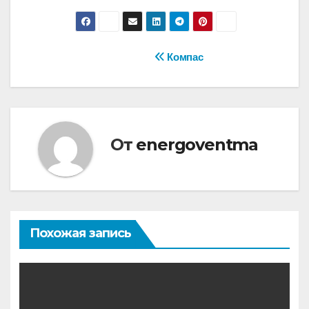
Навигация
Компас
по
записям
От
energoventma
Похожая запись