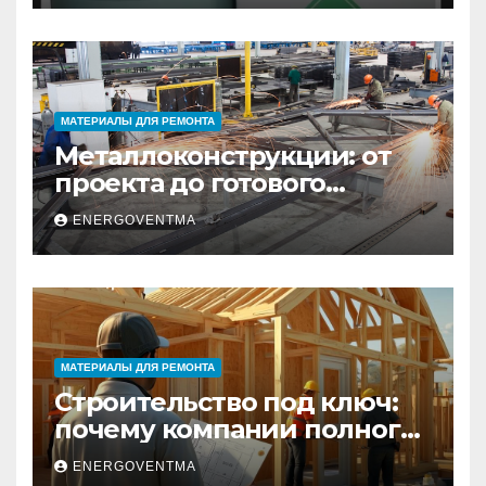
МАТЕРИАЛЫ ДЛЯ РЕМОНТА
Металлоконструкции: от
проекта до готового
изделия – полный
ENERGOVENTMA
практический гид
МАТЕРИАЛЫ ДЛЯ РЕМОНТА
Строительство под ключ:
почему компании полного
цикла меняют рынок
ENERGOVENTMA
недвижимости