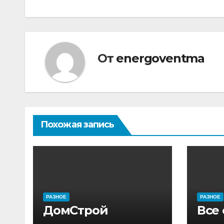
по
записям
От
energoventma
Похожая запись
РАЗНОЕ
РАЗНОЕ
ДомСтрой
Все