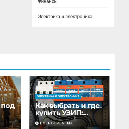
Финансы
Электрика и электроника
ЭЛЕКТРИКА И ЭЛЕКТРОНИКА
 под
Как выбрать и где
купить УЗИП:
ного
особенности
ENERGOVENTMA
устройств защиты