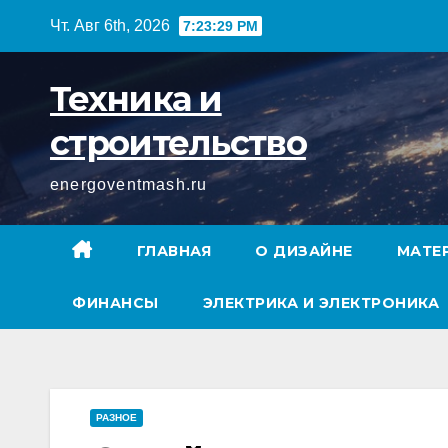
Перейти
Чт. Авг 6th, 2026
7:23:30 PM
к
содержимому
Техника и
строительство
energoventmash.ru
ГЛАВНАЯ
О ДИЗАЙНЕ
МАТЕ
ФИНАНСЫ
ЭЛЕКТРИКА И ЭЛЕКТРОНИКА
РАЗНОЕ