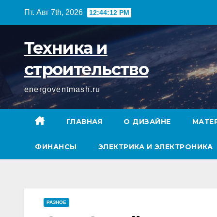
Перейти
Пт. Авг 7th, 2026
12:44:13 PM
к
содержимому
Техника и
строительство
energoventmash.ru
ГЛАВНАЯ
О ДИЗАЙНЕ
МАТЕ
ФИНАНСЫ
ЭЛЕКТРИКА И ЭЛЕКТРОНИКА
РАЗНОЕ