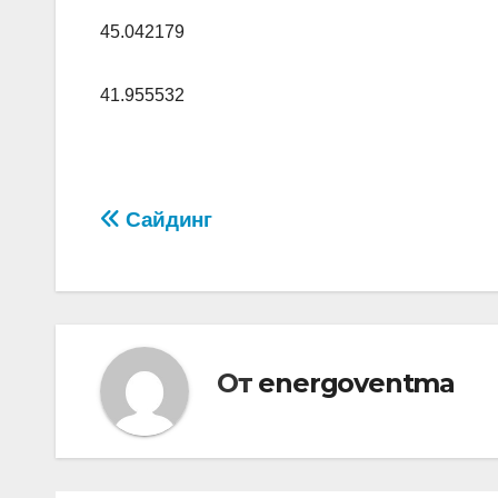
45.042179
41.955532
Навигация
Сайдинг
по
записям
От
energoventma