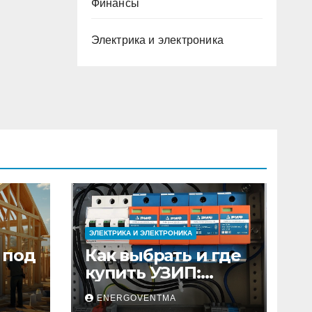
Финансы
Электрика и электроника
ЭЛЕКТРИКА И ЭЛЕКТРОНИКА
 под
Как выбрать и где
купить УЗИП:
ного
особенности
ENERGOVENTMA
устройств защиты