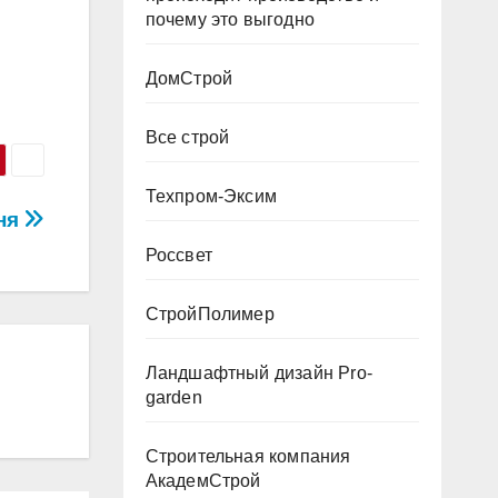
почему это выгодно
ДомСтрой
Все строй
Техпром-Эксим
ня
Россвет
СтройПолимер
Ландшафтный дизайн Pro-
garden
Строительная компания
АкадемСтрой