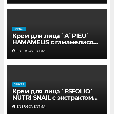
ПАРСЕР
Крем для лица `A`PIEU`
HAMAMELIS с гамамелисом
50 мл
ENERGOVENTMA
ПАРСЕР
Крем для лица `ESFOLIO`
NUTRI SNAIL с экстрактом
муцина улитки 200 мл
ENERGOVENTMA