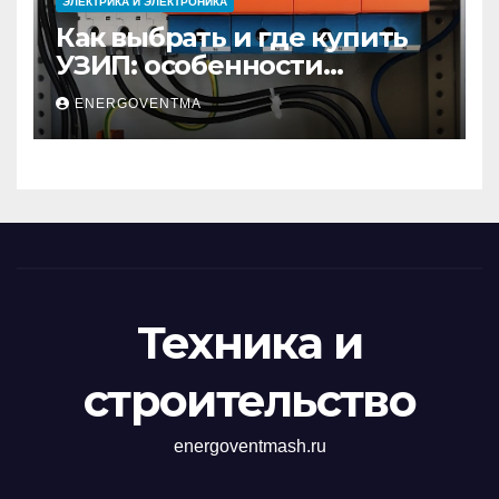
ЭЛЕКТРИКА И ЭЛЕКТРОНИКА
Как выбрать и где купить
УЗИП: особенности
устройств защиты от
ENERGOVENTMA
импульсных
перенапряжений
Техника и
строительство
energoventmash.ru