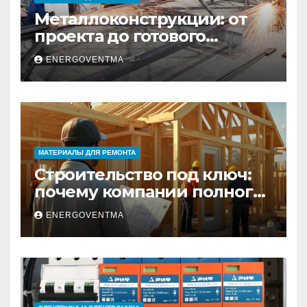
Металлоконструкции: от
проекта до готового
изделия – полный
ENERGOVENTMA
практический гид
МАТЕРИАЛЫ ДЛЯ РЕМОНТА
Строительство под ключ:
почему компании полного
цикла меняют рынок
ENERGOVENTMA
недвижимости