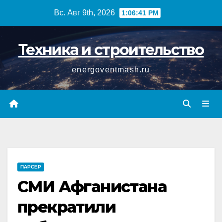
Перейти
Вс. Авг 9th, 2026
1:06:42 PM
к
содержимому
Техника и строительство
energoventmash.ru
ПАРСЕР
СМИ Афганистана
прекратили