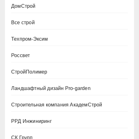
ДомСтрой
Все строй
Техпром-Эксим
Россвет
СтройПолимер
Ландшафтный дизайн Pro-garden
Строительная компания АкадемСтрой
РРД Инжиниринг
СК Групп