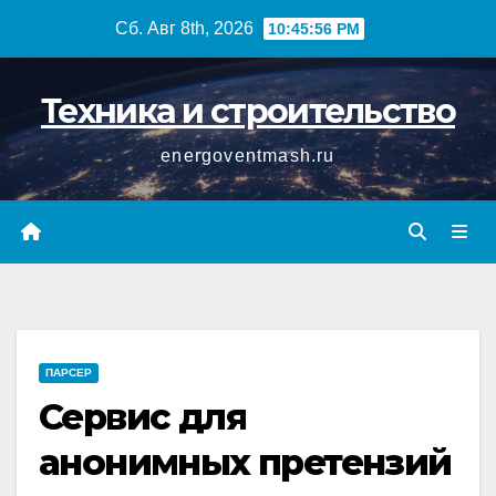
Перейти
Сб. Авг 8th, 2026
10:45:56 PM
к
содержимому
Техника и строительство
energoventmash.ru
ПАРСЕР
Сервис для
анонимных претензий