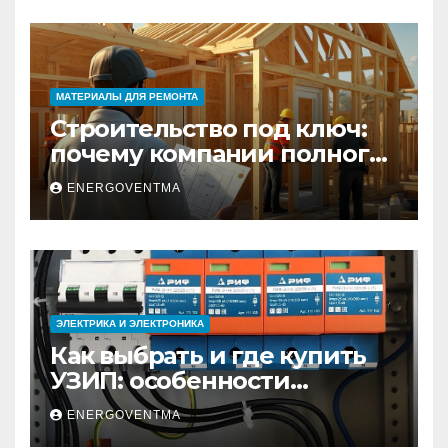
МАТЕРИАЛЫ ДЛЯ РЕМОНТА
Строительство под ключ:
почему компании полного
цикла меняют рынок
ENERGOVENTMA
недвижимости
ЭЛЕКТРИКА И ЭЛЕКТРОНИКА
Как выбрать и где купить
УЗИП: особенности
устройств защиты от
ENERGOVENTMA
импульсных