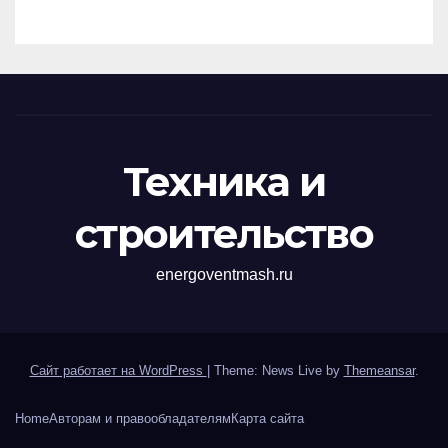
перенапряжений
Техника и
строительство
energoventmash.ru
Сайт работает на WordPress
|
Theme: News Live by
Themeansar
.
Home
Авторам и правообладателям
Карта сайта