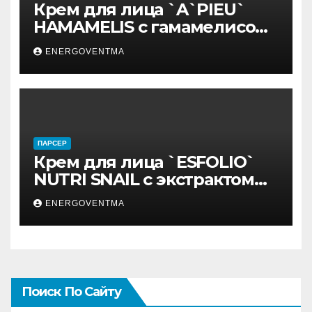
Крем для лица `A`PIEU`
HAMAMELIS с гамамелисом
50 мл
ENERGOVENTMA
ПАРСЕР
Крем для лица `ESFOLIO`
NUTRI SNAIL с экстрактом
муцина улитки 200 мл
ENERGOVENTMA
Поиск По Сайту