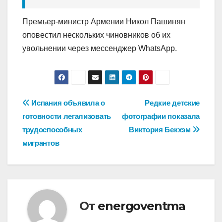
Премьер-министр Армении Никол Пашинян
оповестил нескольких чиновников об их
увольнении через мессенджер WhatsApp.
Навигация
Испания объявила о
Редкие детские
готовности легализовать
фотографии показала
по
трудоспособных
Виктория Бекхэм
записям
мигрантов
От
energoventma