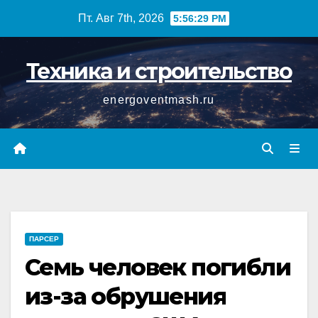
Перейти
Пт. Авг 7th, 2026
5:56:30 PM
к
содержимому
Техника и строительство
energoventmash.ru
ПАРСЕР
Семь человек погибли
из-за обрушения