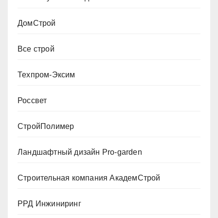
ДомСтрой
Все строй
Техпром-Эксим
Россвет
СтройПолимер
Ландшафтный дизайн Pro-garden
Строительная компания АкадемСтрой
РРД Инжиниринг