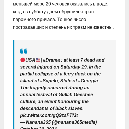
меньшей мере 20 человек оказались в воде,
когда в субботу днем обрушился трап
паромного причала. Точное число
пострадавших и степень их травм неизвестны.
USA
| #Drama : at least 7 dead and
several injured on Saturday 19, in the
partial collapse of a ferry dock on the
island of #Sapelo, State of #Georgia.
The tragedy occurred during an
annual festival of Gullah Geechee
culture, an event honouring the
descendants of black slaves.
pic.twitter.com/gQ9zaFTf3t
— Nanana365 (@nanana365media)