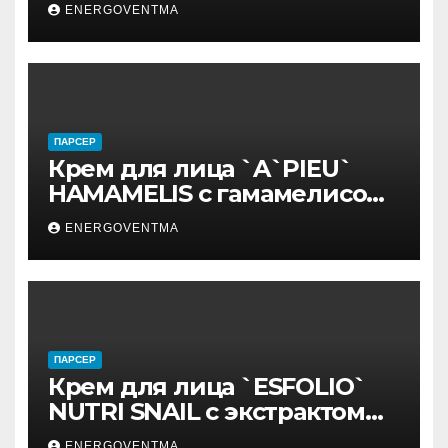
ENERGOVENTMA
ПАРСЕР
Крем для лица `A`PIEU`
HAMAMELIS с гамамелисом
50 мл
ENERGOVENTMA
ПАРСЕР
Крем для лица `ESFOLIO`
NUTRI SNAIL с экстрактом
муцина улитки 200 мл
ENERGOVENTMA