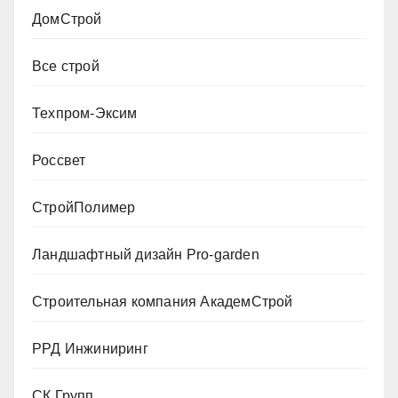
ДомСтрой
Все строй
Техпром-Эксим
Россвет
СтройПолимер
Ландшафтный дизайн Pro-garden
Строительная компания АкадемСтрой
РРД Инжиниринг
СК Групп