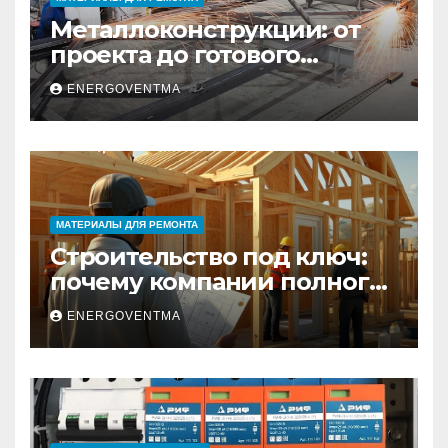
Металлоконструкции: от
проекта до готового
изделия – полный
ENERGOVENTMA
практический гид
МАТЕРИАЛЫ ДЛЯ РЕМОНТА
Строительство под ключ:
почему компании полного
цикла меняют рынок
ENERGOVENTMA
недвижимости