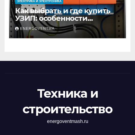
ЭЛЕКТРИКА И ЭЛЕКТРОНИКА
Как выбрать и где купить
УЗИП: особенности
устройств защиты от
ENERGOVENTMA
импульсных
перенапряжений
Техника и
строительство
energoventmash.ru