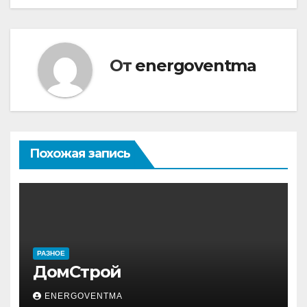
по
записям
От
energoventma
Похожая запись
РАЗНОЕ
ДомСтрой
ENERGOVENTMA