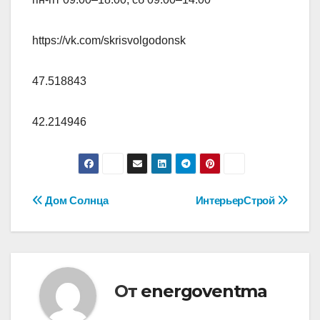
https://vk.com/skrisvolgodonsk
47.518843
42.214946
Навигация
Дом Солнца
ИнтерьерСтрой
по
записям
От
energoventma