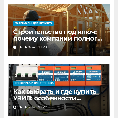
МАТЕРИАЛЫ ДЛЯ РЕМОНТА
Строительство под ключ:
почему компании полного
цикла меняют рынок
ENERGOVENTMA
недвижимости
ЭЛЕКТРИКА И ЭЛЕКТРОНИКА
Как выбрать и где купить
УЗИП: особенности
устройств защиты от
ENERGOVENTMA
импульсных
перенапряжений