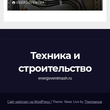
устройств защиты от
ENERGOVENTMA
импульсных
перенапряжений
Техника и
строительство
energoventmash.ru
Сайт работает на WordPress
|
Theme: News Live by
Themeansar
.