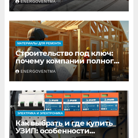
ENERGOVENTMA
практический гид
МАТЕРИАЛЫ ДЛЯ РЕМОНТА
Строительство под ключ:
почему компании полного
цикла меняют рынок
ENERGOVENTMA
недвижимости
ЭЛЕКТРИКА И ЭЛЕКТРОНИКА
Как выбрать и где купить
УЗИП: особенности