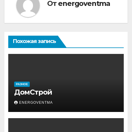
От
energoventma
Похожая запись
РАЗНОЕ
ДомСтрой
ENERGOVENTMA