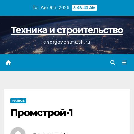
Перейти
Вс. Авг 9th, 2026
8:46:44 AM
к
содержимому
Техника и строительство
energoventmash.ru
РАЗНОЕ
Промстрой-1