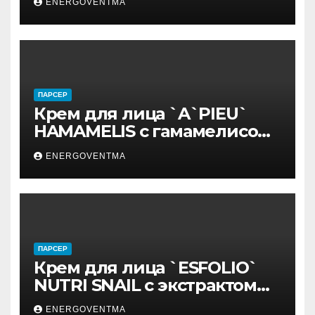
ENERGOVENTMA
ПАРСЕР
Крем для лица `A`PIEU`
HAMAMELIS с гамамелисом
50 мл
ENERGOVENTMA
ПАРСЕР
Крем для лица `ESFOLIO`
NUTRI SNAIL с экстрактом
муцина улитки 200 мл
ENERGOVENTMA