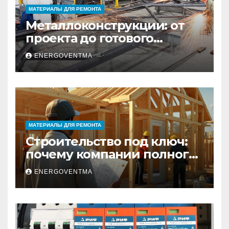
МАТЕРИАЛЫ ДЛЯ РЕМОНТА
Металлоконструкции: от
проекта до готового
изделия – полный
ENERGOVENTMA
практический гид
МАТЕРИАЛЫ ДЛЯ РЕМОНТА
Строительство под ключ:
почему компании полного
цикла меняют рынок
ENERGOVENTMA
недвижимости