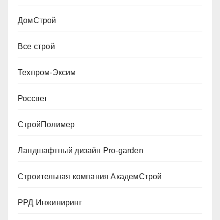
ДомСтрой
Все строй
Техпром-Эксим
Россвет
СтройПолимер
Ландшафтный дизайн Pro-garden
Строительная компания АкадемСтрой
РРД Инжиниринг