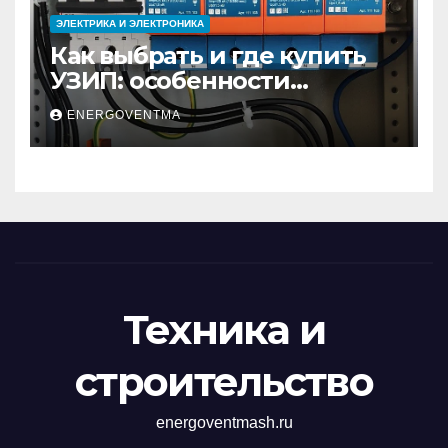
ЭЛЕКТРИКА И ЭЛЕКТРОНИКА
Как выбрать и где купить
УЗИП: особенности
устройств защиты от
ENERGOVENTMA
импульсных
перенапряжений
Техника и
строительство
energoventmash.ru