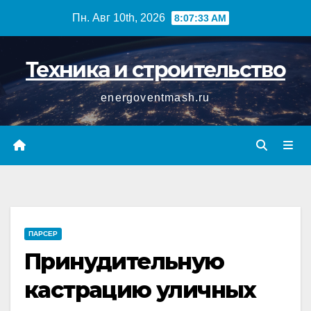
Перейти
Пн. Авг 10th, 2026
8:07:34 AM
к
содержимому
Техника и строительство
energoventmash.ru
ПАРСЕР
Принудительную
кастрацию уличных