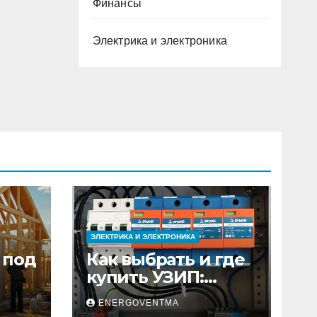
Финансы
Электрика и электроника
ЭЛЕКТРИКА И ЭЛЕКТРОНИКА
 под
Как выбрать и где
купить УЗИП:
ного
особенности
ENERGOVENTMA
устройств защиты