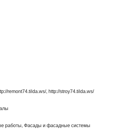
ttp://remont74.tilda.ws/, http://stroy74.tilda.ws/
иалы
ые работы, Фасады и фасадные системы