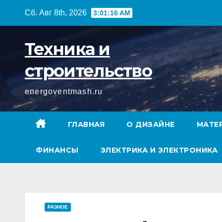
Перейти
Сб. Авг 8th, 2026
3:01:17 AM
к
содержимому
Техника и
строительство
energoventmash.ru
ГЛАВНАЯ
О ДИЗАЙНЕ
МАТЕ
ФИНАНСЫ
ЭЛЕКТРИКА И ЭЛЕКТРОНИКА
РАЗНОЕ