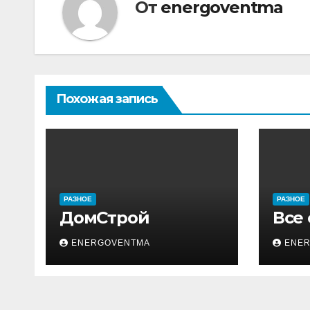
От
energoventma
Похожая запись
РАЗНОЕ
РАЗНОЕ
ДомСтрой
Все
ENERGOVENTMA
ENE