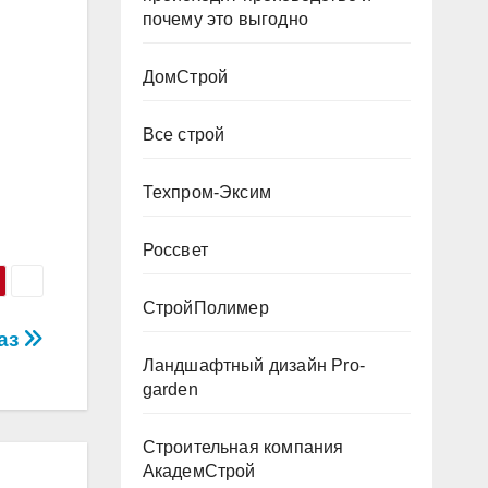
почему это выгодно
ДомСтрой
Все строй
Техпром-Эксим
Россвет
СтройПолимер
аз
Ландшафтный дизайн Pro-
garden
Строительная компания
АкадемСтрой