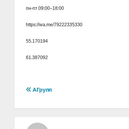
пн-пт 09:00–18:00
https://wa.me/79222335330
55.170194
61.387092
Навигация
АГрупп
по
записям