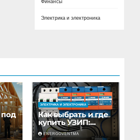
Финансы
Электрика и электроника
ЭЛЕКТРИКА И ЭЛЕКТРОНИКА
 под
Как выбрать и где
купить УЗИП:
ного
особенности
ENERGOVENTMA
устройств защиты