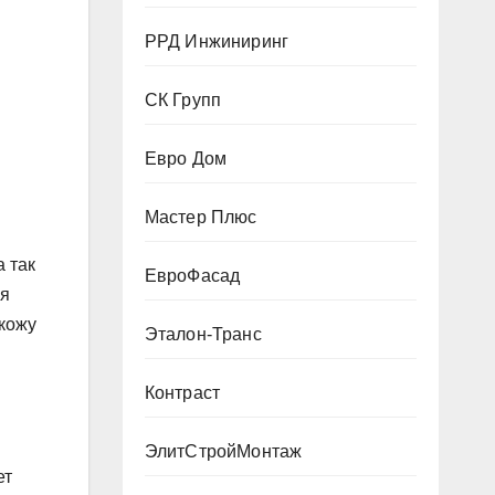
РРД Инжиниринг
СК Групп
Евро Дом
Мастер Плюс
 так
ЕвроФасад
ая
 кожу
Эталон-Транс
я
Контраст
ЭлитСтройМонтаж
ет