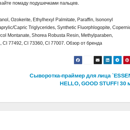
вайте помаду подушечками пальцев.
l, Ozokerite, Ethylhexyl Palmitate, Paraffin, Isononyl
prylic/Capric Triglycerides, Synthetic Fluorphlogopite, Coperni
Glycol Montanate, Shorea Robusta Resin, Methylparaben,
1, CI 77492, CI 73360, CI 77007. Обзор от бренда
Сыворотка-праймер для лица `ESSE
HELLO, GOOD STUFF! 30 