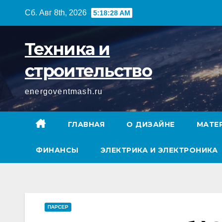
Перейти
Сб. Авг 8th, 2026
5:18:29 AM
к
содержимому
Техника и
строительство
energoventmash.ru
ГЛАВНАЯ
О ДИЗАЙНЕ
МАТЕ
ФИНАНСЫ
ЭЛЕКТРИКА И ЭЛЕКТРОНИКА
ПАРСЕР