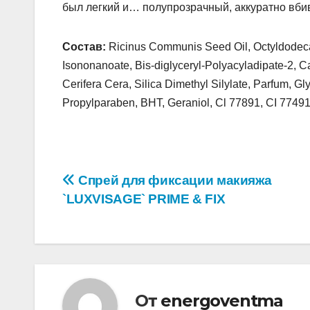
был легкий и… полупрозрачный, аккуратно вби
Состав:
Ricinus Communis Seed Oil, Octyldodecano
Isononanoate, Bis-diglyceryl-Polyacyladipate-2, Ca
Cerifera Cera, Silica Dimethyl Silylate, Parfum, 
Propylparaben, ВНТ, Geraniol, Cl 77891, CI 7749
Навигация
Спрей для фиксации макияжа
`LUXVISAGE` PRIME & FIX
по
записям
От
energoventma