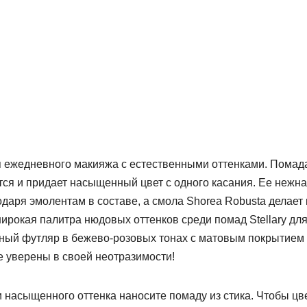
 ежедневного макияжа с естественными оттенками. Помада
тся и придает насыщенный цвет с одного касания. Ее нежн
одаря эмолентам в составе, а смола Shorea Robusta делает
широкая палитра нюдовых оттенков среди помад Stellary дл
ный футляр в бежево-розовых тонах с матовым покрытием
те уверены в своей неотразимости!
 насыщенного оттенка наносите помаду из стика. Чтобы цв