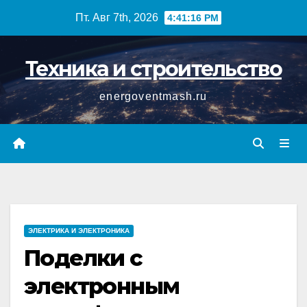
Перейти
Пт. Авг 7th, 2026
4:41:17 PM
к
содержимому
Техника и строительство
energoventmash.ru
ЭЛЕКТРИКА И ЭЛЕКТРОНИКА
Поделки с
электронным