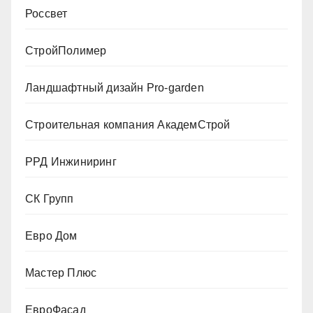
Россвет
СтройПолимер
Ландшафтный дизайн Pro-garden
Строительная компания АкадемСтрой
РРД Инжиниринг
СК Групп
Евро Дом
Мастер Плюс
ЕвроФасад