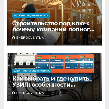
МАТЕРИАЛЫ ДЛЯ РЕМОНТА
Строительство под ключ:
почему компании полного
цикла меняют рынок
ENERGOVENTMA
недвижимости
ЭЛЕКТРИКА И ЭЛЕКТРОНИКА
Как выбрать и где купить
УЗИП: особенности
устройств защиты от
ENERGOVENTMA
импульсных
перенапряжений