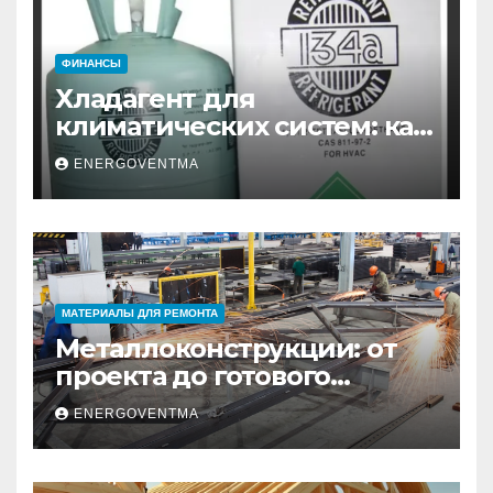
ФИНАНСЫ
Хладагент для
климатических систем: как
выбрать и купить фреон в
ENERGOVENTMA
Санкт-Петербурге
МАТЕРИАЛЫ ДЛЯ РЕМОНТА
Металлоконструкции: от
проекта до готового
изделия – полный
ENERGOVENTMA
практический гид