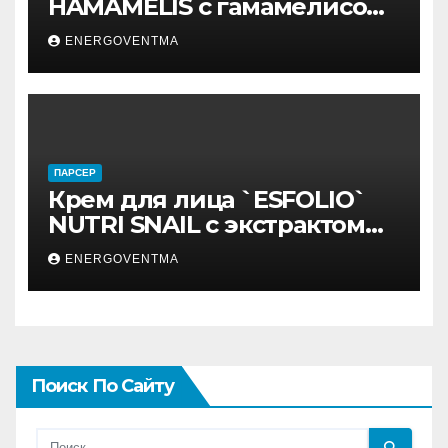
HAMAMELIS с гамамелисом
50 мл
ENERGOVENTMA
ПАРСЕР
Крем для лица `ESFOLIO`
NUTRI SNAIL с экстрактом
муцина улитки 200 мл
ENERGOVENTMA
Поиск По Сайту