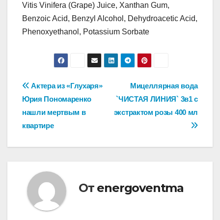
Vitis Vinifera (Grape) Juice, Xanthan Gum,
Benzoic Acid, Benzyl Alcohol, Dehydroacetic Acid,
Phenoxyethanol, Potassium Sorbate
Навигация
Актера из «Глухаря»
Мицеллярная вода
Юрия Пономаренко
`ЧИСТАЯ ЛИНИЯ` 3в1 с
по
нашли мертвым в
экстрактом розы 400 мл
записям
квартире
От
energoventma