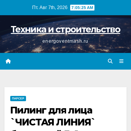
Перейти
Пт. Авг 7th, 2026
7:05:26 AM
к
содержимому
Техника и строительство
energoventmash.ru
ПАРСЕР
Пилинг для лица
`ЧИСТАЯ ЛИНИЯ`