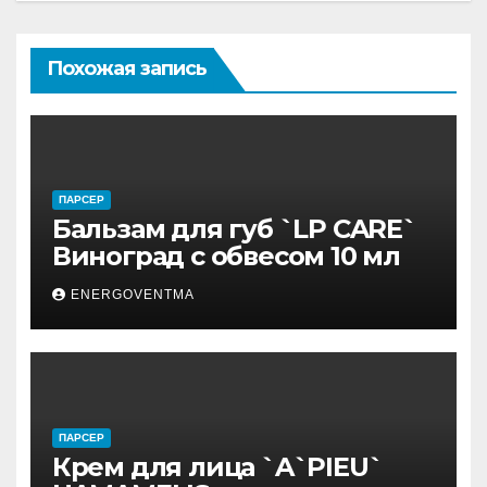
Похожая запись
ПАРСЕР
Бальзам для губ `LP CARE`
Виноград с обвесом 10 мл
ENERGOVENTMA
ПАРСЕР
Крем для лица `A`PIEU`