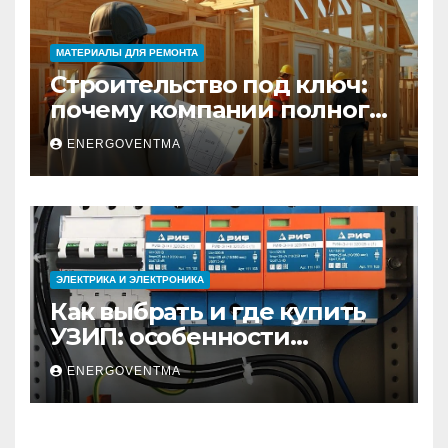
МАТЕРИАЛЫ ДЛЯ РЕМОНТА
Строительство под ключ:
почему компании полного
цикла меняют рынок
ENERGOVENTMA
недвижимости
ЭЛЕКТРИКА И ЭЛЕКТРОНИКА
Как выбрать и где купить
УЗИП: особенности
устройств защиты от
ENERGOVENTMA
импульсных
перенапряжений