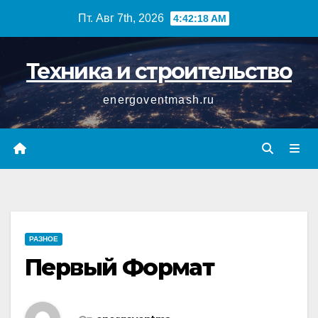
Перейти
Пт. Авг 7th, 2026
4:42:18 AM
к
содержимому
Техника и строительство
energoventmash.ru
РАЗНОЕ
Первый Формат