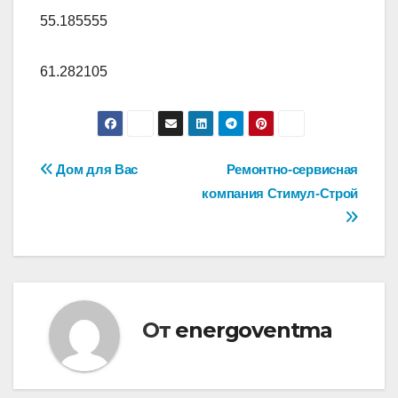
55.185555
61.282105
Навигация
Дом для Вас
Ремонтно-сервисная
компания Стимул-Строй
по
записям
От
energoventma