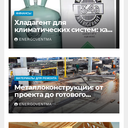
ФИНАНСЫ
Хладагент для
климатических систем: как
выбрать и купить фреон в
ENERGOVENTMA
Санкт-Петербурге
МАТЕРИАЛЫ ДЛЯ РЕМОНТА
Металлоконструкции: от
проекта до готового
изделия – полный
ENERGOVENTMA
практический гид