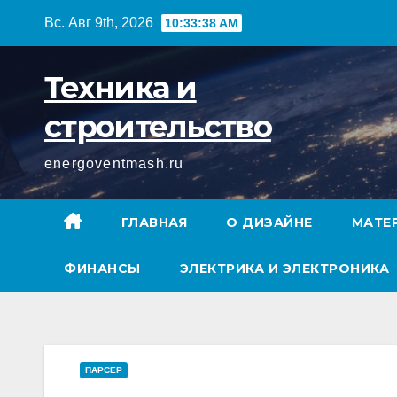
Перейти
Вс. Авг 9th, 2026
10:33:39 AM
к
содержимому
Техника и
строительство
energoventmash.ru
ГЛАВНАЯ
О ДИЗАЙНЕ
МАТЕ
ФИНАНСЫ
ЭЛЕКТРИКА И ЭЛЕКТРОНИКА
ПАРСЕР