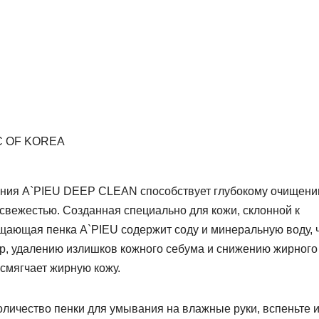
C OF KOREA
ания A`PIEU DEEP CLEAN способствует глубокому очищен
 свежестью. Созданная специально для кожи, склонной к
щающая пенка A`PIEU содержит соду и минеральную воду, 
р, удалению излишков кожного себума и снижению жирного
 смягчает жирную кожу.
личество пенки для умывания на влажные руки, вспеньте 