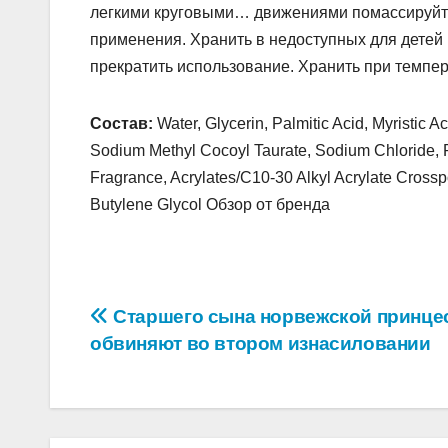
легкими круговыми… движениями помассируйте 
применения. Хранить в недоступных для детей
прекратить использование. Хранить при темпера
Состав:
Water, Glycerin, Palmitic Acid, Myristic 
Sodium Methyl Cocoyl Taurate, Sodium Chloride, P
Fragrance, Acrylates/C10-30 Alkyl Acrylate Cross
Butylene Glycol Обзор от бренда
Навигация
Старшего сына норвежской принце
обвиняют во втором изнасиловании
по
записям