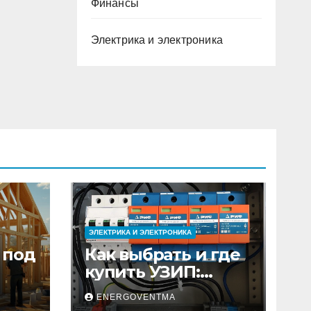
Финансы
Электрика и электроника
ЭЛЕКТРИКА И ЭЛЕКТРОНИКА
 под
Как выбрать и где
купить УЗИП:
ного
особенности
ENERGOVENTMA
устройств защиты