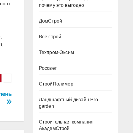
ного
почему это выгодно
ДомСтрой
Все строй
,
d,
Техпром-Эксим
Россвет
СтройПолимер
пень
Ландшафтный дизайн Pro-
garden
Строительная компания
АкадемСтрой