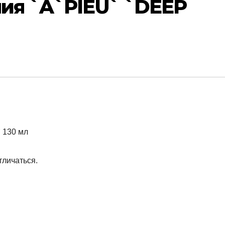
ия `A`PIEU` `DEEP
тличаться.