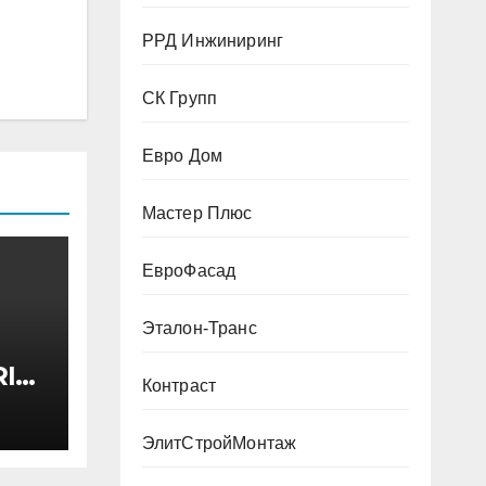
РРД Инжиниринг
СК Групп
Евро Дом
Мастер Плюс
ЕвроФасад
Эталон-Транс
I
Контраст
ктом
 200
ЭлитСтройМонтаж