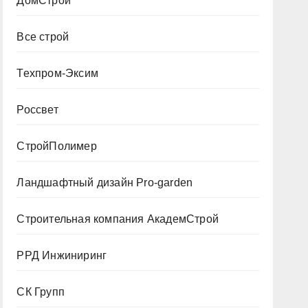
ДомСтрой
Все строй
Техпром-Эксим
Россвет
СтройПолимер
Ландшафтный дизайн Pro-garden
Строительная компания АкадемСтрой
РРД Инжиниринг
СК Групп