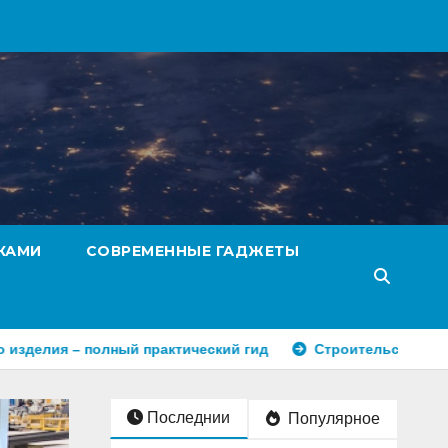
КАМИ
СОВРЕМЕННЫЕ ГАДЖЕТЫ
полный практический гид
Строительство под ключ: поче
Последнии
Популярное