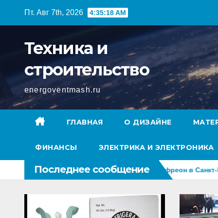
Перейти
Пт. Авг 7th, 2026
4:35:20 AM
к
содержимому
Техника и
строительство
energoventmash.ru
ГЛАВНАЯ
О ДИЗАЙНЕ
МАТЕ
ФИНАНСЫ
ЭЛЕКТРИКА И ЭЛЕКТРОНИКА
Последнее сообщение
их систем: как выбрать и купить фреон в Санкт-Петербурге