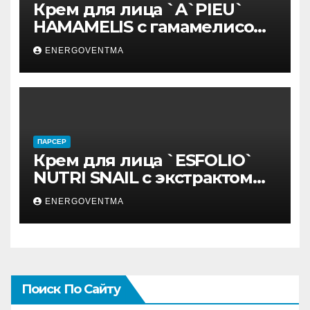
Крем для лица `A`PIEU`
HAMAMELIS с гамамелисом
50 мл
ENERGOVENTMA
ПАРСЕР
Крем для лица `ESFOLIO`
NUTRI SNAIL с экстрактом
муцина улитки 200 мл
ENERGOVENTMA
Поиск По Сайту