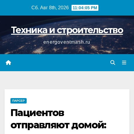
Перейти
Сб. Авг 8th, 2026
11:04:06 PM
к
содержимому
Техника и строительство
energoventmash.ru
ПАРСЕР
Пациентов
отправляют домой: