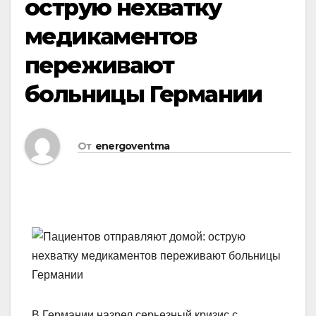
острую нехватку
медикаментов
переживают
больницы Германии
От
energoventma
В Германии назрел серьезный кризис с