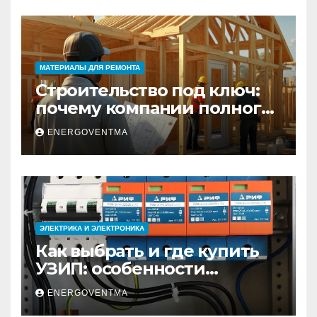
МАТЕРИАЛЫ ДЛЯ РЕМОНТА
Строительство под ключ:
почему компании полного
цикла меняют рынок
ENERGOVENTMA
недвижимости
ЭЛЕКТРИКА И ЭЛЕКТРОНИКА
Как выбрать и где купить
УЗИП: особенности
устройств защиты от
ENERGOVENTMA
импульсных