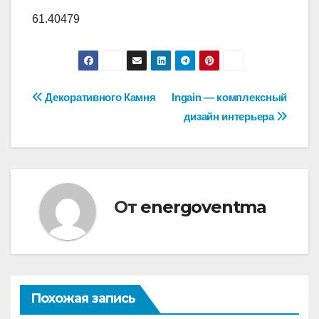
61.40479
Навигация
Декоративного Камня
Ingain — комплексный
дизайн интерьера
по
записям
От
energoventma
Похожая запись