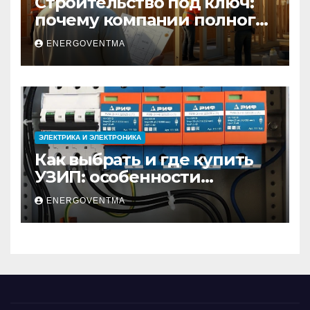
Строительство под ключ:
почему компании полного
цикла меняют рынок
ENERGOVENTMA
недвижимости
ЭЛЕКТРИКА И ЭЛЕКТРОНИКА
Как выбрать и где купить
УЗИП: особенности
устройств защиты от
ENERGOVENTMA
импульсных
перенапряжений