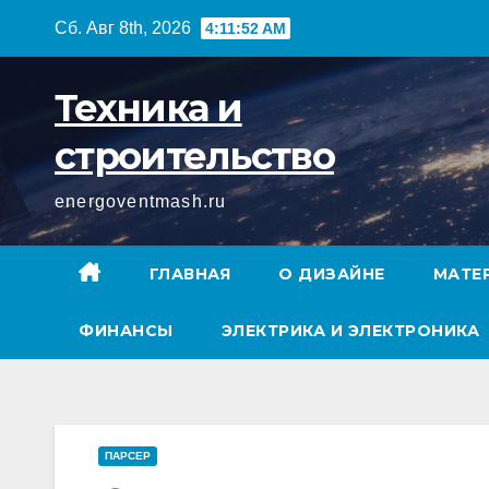
Перейти
Сб. Авг 8th, 2026
4:11:53 AM
к
содержимому
Техника и
строительство
energoventmash.ru
ГЛАВНАЯ
О ДИЗАЙНЕ
МАТЕ
ФИНАНСЫ
ЭЛЕКТРИКА И ЭЛЕКТРОНИКА
ПАРСЕР