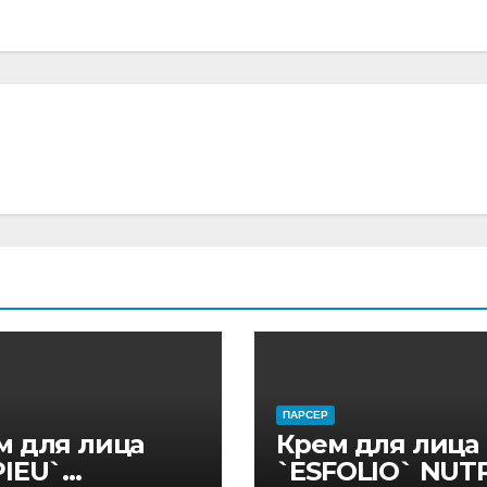
ПАРСЕР
м для лица
Крем для лица
PIEU`
`ESFOLIO` NUTR