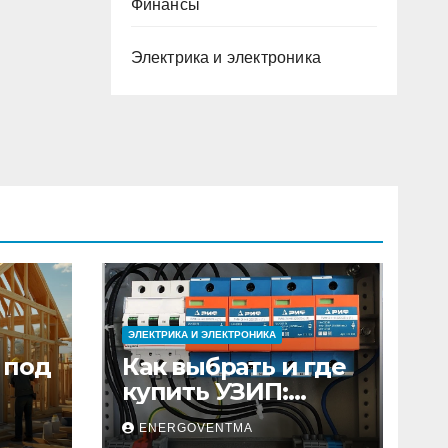
Финансы
Электрика и электроника
ЭЛЕКТРИКА И ЭЛЕКТРОНИКА
 под
Как выбрать и где
купить УЗИП:
ного
особенности
ENERGOVENTMA
устройств защиты