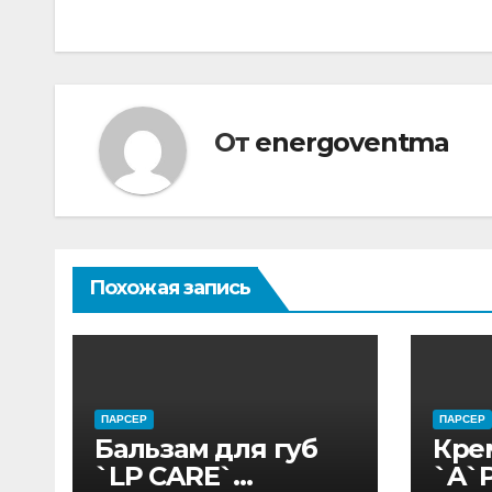
записям
От
energoventma
Похожая запись
ПАРСЕР
ПАРСЕР
Бальзам для губ
Кре
`LP CARE`
`A`