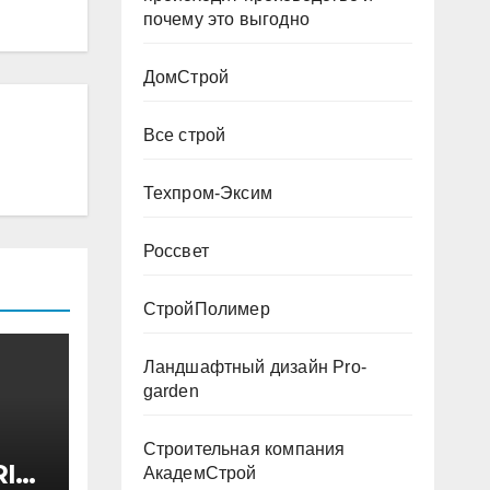
почему это выгодно
ДомСтрой
Все строй
Техпром-Эксим
Россвет
СтройПолимер
Ландшафтный дизайн Pro-
garden
Строительная компания
I
АкадемСтрой