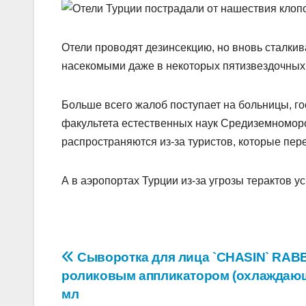
Отели проводят дезинсекцию, но вновь сталкив
насекомыми даже в некоторых пятизвездочных 
Больше всего жалоб поступает на больницы, г
факультета естественных наук Средиземноморс
распространяются из-за туристов, которые пере
А в аэропортах Турции из-за угрозы терактов 
Навигация
Сыворотка для лица `CHASIN` RABB
роликовым аппликатором (охлаждающ
по
мл