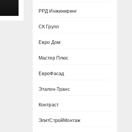
ктом
 200
РРД Инжиниринг
СК Групп
Евро Дом
Мастер Плюс
ЕвроФасад
Эталон-Транс
Контраст
ЭлитСтройМонтаж