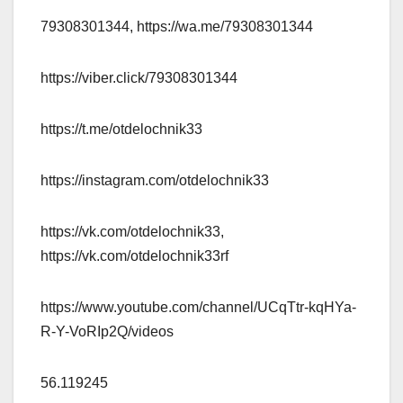
79308301344, https://wa.me/79308301344
https://viber.click/79308301344
https://t.me/otdelochnik33
https://instagram.com/otdelochnik33
https://vk.com/otdelochnik33,
https://vk.com/otdelochnik33rf
https://www.youtube.com/channel/UCqTtr-kqHYa-
R-Y-VoRIp2Q/videos
56.119245