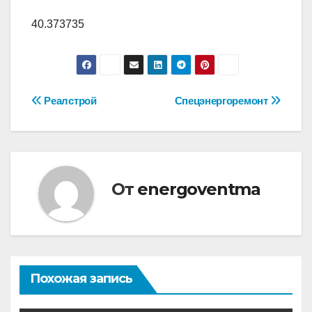
40.373735
Навигация
Реалстрой
Спецэнергоремонт
по
записям
От
energoventma
Похожая запись