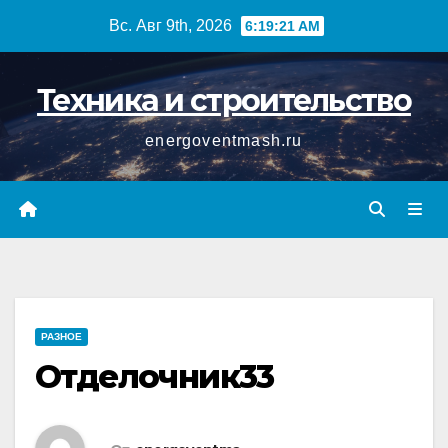
Перейти
Вс. Авг 9th, 2026
6:19:22 AM
к
содержимому
Техника и строительство
energoventmash.ru
РАЗНОЕ
Отделочник33