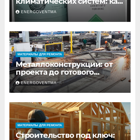
климатических систем: как
выбрать и купить фреон в
ENERGOVENTMA
Санкт-Петербурге
МАТЕРИАЛЫ ДЛЯ РЕМОНТА
Металлоконструкции: от
проекта до готового
изделия – полный
ENERGOVENTMA
практический гид
МАТЕРИАЛЫ ДЛЯ РЕМОНТА
Строительство под ключ: