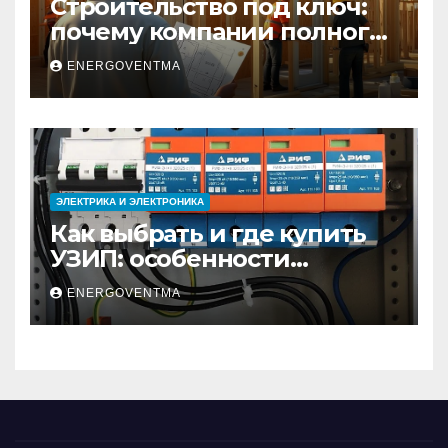
Строительство под ключ:
почему компании полного
цикла меняют рынок
ENERGOVENTMA
недвижимости
ЭЛЕКТРИКА И ЭЛЕКТРОНИКА
Как выбрать и где купить
УЗИП: особенности
устройств защиты от
ENERGOVENTMA
импульсных
перенапряжений