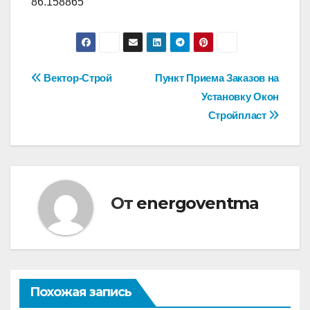
86.158865
Навигация
Вектор-Строй
Пункт Приема Заказов на
Установку Окон
по
Стройпласт
записям
От
energoventma
Похожая запись