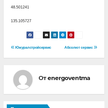
48.501241
135.105727
Навигация
Южуралстройсервис
Абсолют сервис
по
записям
От
energoventma