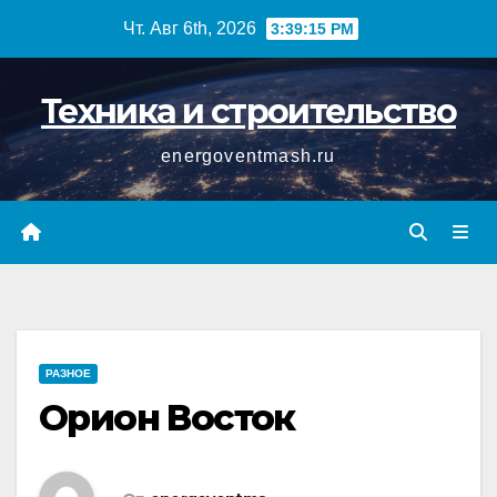
Перейти
Чт. Авг 6th, 2026
3:39:16 PM
к
содержимому
Техника и строительство
energoventmash.ru
РАЗНОЕ
Орион Восток