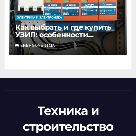
ЭЛЕКТРИКА И ЭЛЕКТРОНИКА
Как выбрать и где купить
УЗИП: особенности
устройств защиты от
ENERGOVENTMA
импульсных
перенапряжений
Техника и
строительство