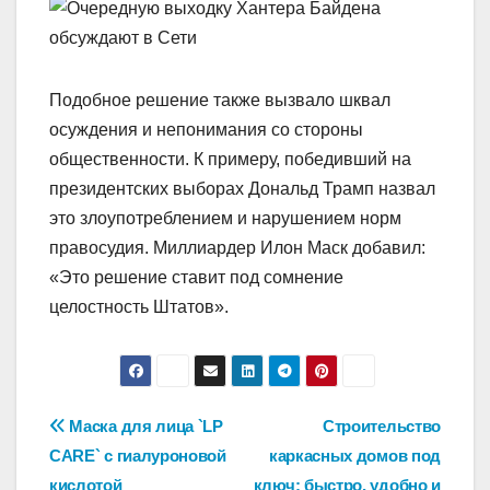
Подобное решение также вызвало шквал
осуждения и непонимания со стороны
общественности. К примеру, победивший на
президентских выборах Дональд Трамп назвал
это злоупотреблением и нарушением норм
правосудия. Миллиардер Илон Маск добавил:
«Это решение ставит под сомнение
целостность Штатов».
Навигация
Маска для лица `LP
Строительство
CARE` с гиалуроновой
каркасных домов под
по
кислотой
ключ: быстро, удобно и