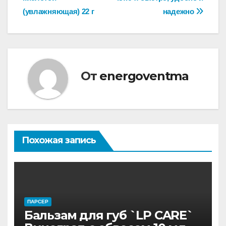
записям
(увлажняющая) 22 г
надежно
От
energoventma
Похожая запись
ПАРСЕР
Бальзам для губ `LP CARE`