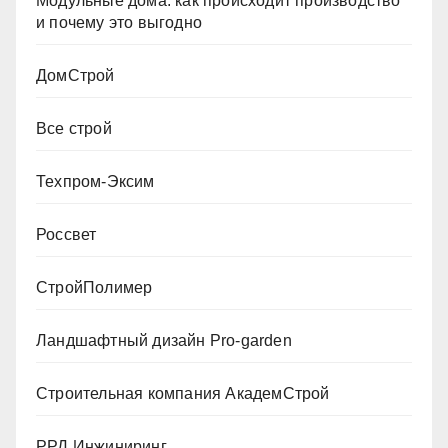
Модульные дома: как происходит производство
и почему это выгодно
ДомСтрой
Все строй
Техпром-Эксим
Россвет
СтройПолимер
Ландшафтный дизайн Pro-garden
Строительная компания АкадемСтрой
РРД Инжиниринг