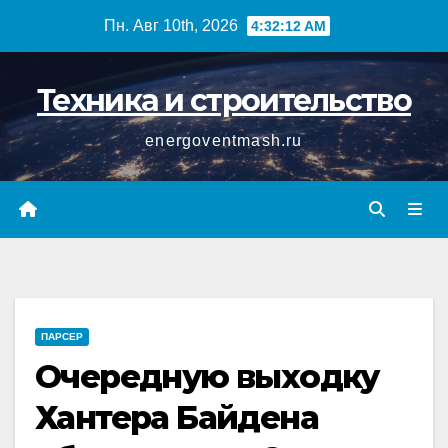
Перейти
Пн. Авг 10th, 2026
4:32:13 AM
к
содержимому
Техника и строительство
energoventmash.ru
ПАРСЕР
Очередную выходку
Хантера Байдена