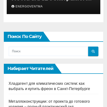
муцина улитки 200 мл
ENERGOVENTMA
Поиск По Сайту
Набирает Читателей
Хладагент для климатических систем: как
выбрать и купить фреон в Санкт-Петербурге
Металлоконструкции: от проекта до готового
изделия – полный практический гид