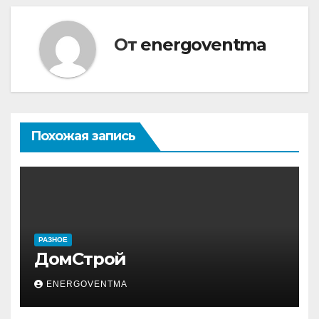
записям
От
energoventma
Похожая запись
РАЗНОЕ
ДомСтрой
ENERGOVENTMA