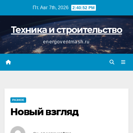
Перейти
Пт. Авг 7th, 2026
2:40:52 PM
к
содержимому
Техника и строительство
energoventmash.ru
РАЗНОЕ
Новый взгляд