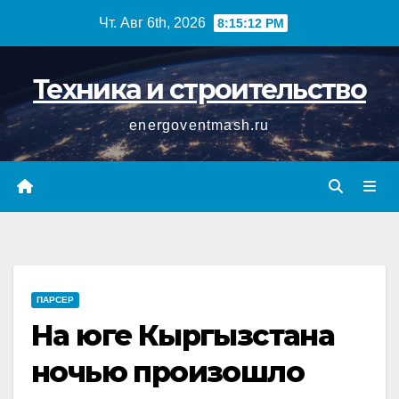
Перейти
Чт. Авг 6th, 2026
8:15:12 PM
к
содержимому
Техника и строительство
energoventmash.ru
ПАРСЕР
На юге Кыргызстана
ночью произошло