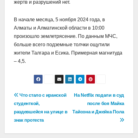
жертв и разрушений нет.
В начале месяца, 5 ноября 2024 года, в
Алматы и Алматинской области в 10:00
произошло землетрясение. По данным МЧС,
больше всего подземные толчки ощутили
жители Талгара и Есика. Примерная магнитуда
– 4,5.
Навигация
Что стало с иранской
На Netflix подали в суд
студенткой,
после боя Майка
по
раздевшейся на улице в
Тайсона и Джейка Пола
записям
знак протеста