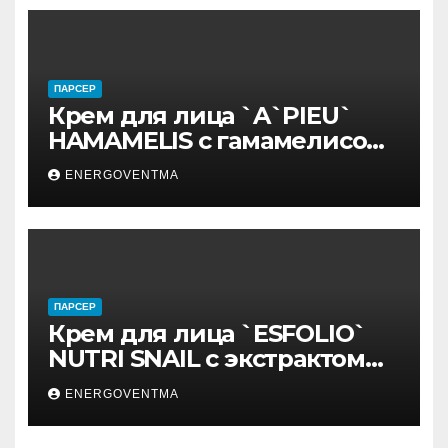
ПАРСЕР
Крем для лица `A`PIEU`
HAMAMELIS с гамамелисом
50 мл
ENERGOVENTMA
ПАРСЕР
Крем для лица `ESFOLIO`
NUTRI SNAIL с экстрактом
муцина улитки 200 мл
ENERGOVENTMA