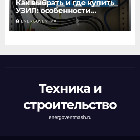
Как выбрать и где купить
УЗИП: особенности
устройств защиты от
ENERGOVENTMA
импульсных
перенапряжений
Техника и
строительство
energoventmash.ru