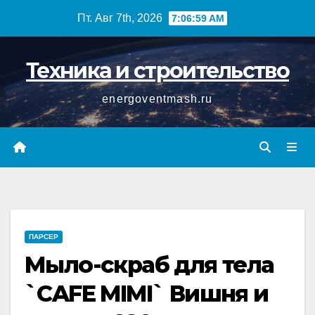
Перейти
Пт. Авг 7th, 2026
7:07:00 AM
к
содержимому
Техника и строительство
energoventmash.ru
ПАРСЕР
Мыло-скраб для тела
`CAFE MIMI` Вишня и