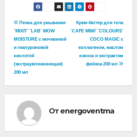
Навигация
Пенка для умывания
Крем-баттер для тела
`MIXIT` `LAB` WOW
`CAFE MIMI` `COLOURS`
по
MOISTURE с мочевиной
COCO MAGIC с
записям
и гиалуроновой
коллагеном, маслом
кислотой
кокоса и экстрактом
(экстраувляжняющая)
фейхоа 200 мл
200 мл
От
energoventma