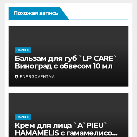
Похожая запись
ПАРСЕР
Бальзам для губ `LP CARE`
Виноград с обвесом 10 мл
ENERGOVENTMA
ПАРСЕР
Крем для лица `A`PIEU`
HAMAMELIS с гамамелисом