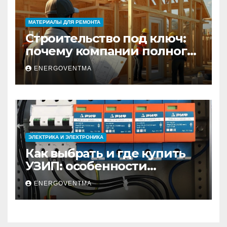
МАТЕРИАЛЫ ДЛЯ РЕМОНТА
Строительство под ключ:
почему компании полного
цикла меняют рынок
ENERGOVENTMA
недвижимости
ЭЛЕКТРИКА И ЭЛЕКТРОНИКА
Как выбрать и где купить
УЗИП: особенности
устройств защиты от
ENERGOVENTMA
импульсных
перенапряжений