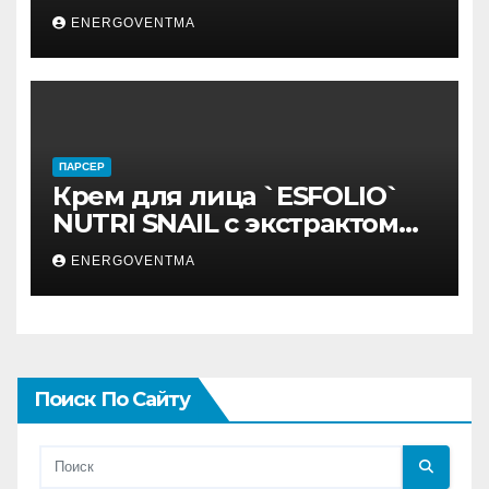
50 мл
ENERGOVENTMA
ПАРСЕР
Крем для лица `ESFOLIO`
NUTRI SNAIL с экстрактом
муцина улитки 200 мл
ENERGOVENTMA
Поиск По Сайту