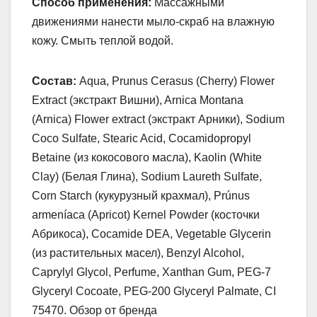
Способ применения:
Массажными
движениями нанести мыло-скраб на влажную
кожу. Смыть теплой водой.
Состав:
Aqua, Prunus Сerasus (Cherry) Flower
Extract (экстракт Вишни), Arnica Montana
(Arnica) Flower extract (экстракт Арники), Sodium
Coco Sulfate, Stearic Acid, Cocamidopropyl
Betaine (из кокосового масла), Kaolin (White
Clay) (Белая Глина), Sodium Laureth Sulfate,
Corn Starch (кукурузный крахмал), Prúnus
armeníaca (Apricot) Kernel Powder (косточки
Абрикоса), Cocamide DEA, Vegetable Glycerin
(из растительных масел), Benzyl Alcohol,
Caprylyl Glycol, Perfume, Xanthan Gum, PEG-7
Glyceryl Cocoate, PEG-200 Glyceryl Palmate, CI
75470. Обзор от бренда