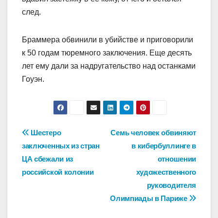
след.
Браммера обвинили в убийстве и приговорили
к 50 годам тюремного заключения. Еще десять
лет ему дали за надругательство над останками
Гоуэн.
Навигация
Шестеро
Семь человек обвиняют
заключенных из стран
в кибербуллинге в
по
ЦА сбежали из
отношении
записям
российской колонии
художественного
руководителя
Олимпиады в Париже