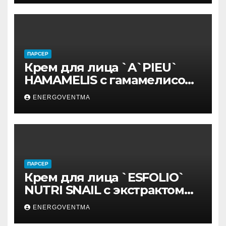
ПАРСЕР
Крем для лица `A`PIEU`
HAMAMELIS с гамамелисом
50 мл
ENERGOVENTMA
ПАРСЕР
Крем для лица `ESFOLIO`
NUTRI SNAIL с экстрактом
муцина улитки 200 мл
ENERGOVENTMA