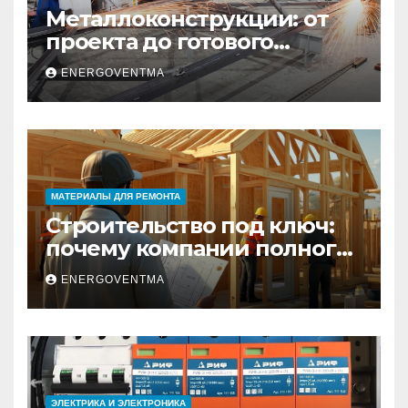
Металлоконструкции: от
проекта до готового
изделия – полный
ENERGOVENTMA
практический гид
МАТЕРИАЛЫ ДЛЯ РЕМОНТА
Строительство под ключ:
почему компании полного
цикла меняют рынок
ENERGOVENTMA
недвижимости
ЭЛЕКТРИКА И ЭЛЕКТРОНИКА