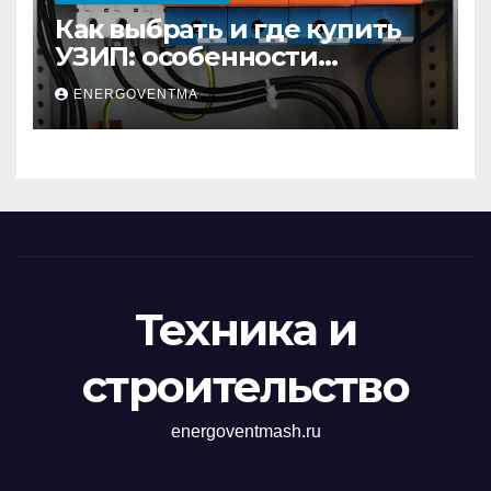
Как выбрать и где купить
УЗИП: особенности
устройств защиты от
ENERGOVENTMA
импульсных
перенапряжений
Техника и
строительство
energoventmash.ru