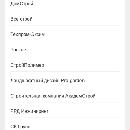
ДомСтрой
Все строй
Техпром-Эксим
Россвет
СтройПолимер
Ландшафтный дизайн Pro-garden
Строительная компания АкадемСтрой
РРД Инжиниринг
СК Групп