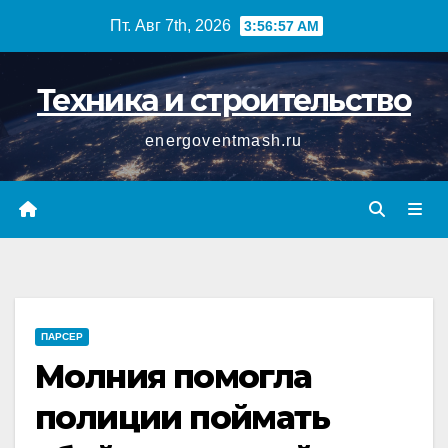
Перейти
Пт. Авг 7th, 2026
3:56:58 AM
к
содержимому
Техника и строительство
energoventmash.ru
ПАРСЕР
Молния помогла
полиции поймать