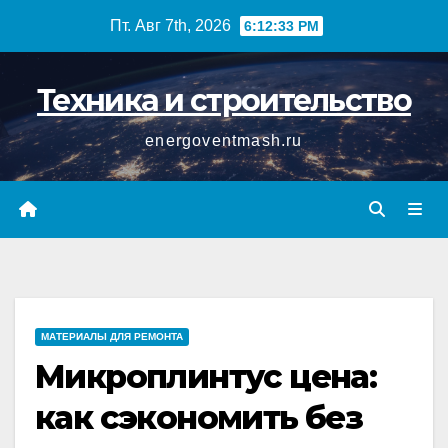
Перейти
Пт. Авг 7th, 2026
6:12:34 PM
к
содержимому
Техника и строительство
energoventmash.ru
МАТЕРИАЛЫ ДЛЯ РЕМОНТА
Микроплинтус цена:
как сэкономить без