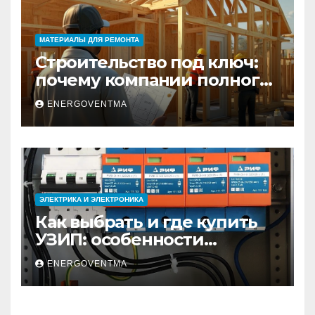
МАТЕРИАЛЫ ДЛЯ РЕМОНТА
Строительство под ключ:
почему компании полного
цикла меняют рынок
ENERGOVENTMA
недвижимости
ЭЛЕКТРИКА И ЭЛЕКТРОНИКА
Как выбрать и где купить
УЗИП: особенности
устройств защиты от
ENERGOVENTMA
импульсных
перенапряжений