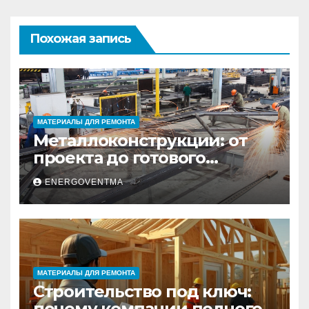
Похожая запись
МАТЕРИАЛЫ ДЛЯ РЕМОНТА
Металлоконструкции: от
проекта до готового
изделия – полный
ENERGOVENTMA
практический гид
МАТЕРИАЛЫ ДЛЯ РЕМОНТА
Строительство под ключ:
почему компании полного