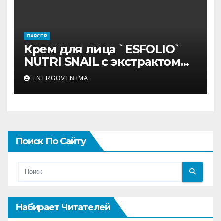
ПАРСЕР
Крем для лица `ESFOLIO`
NUTRI SNAIL с экстрактом
муцина улитки 200 мл
ENERGOVENTMA
Поиск По Сайту
Набирает Читателей