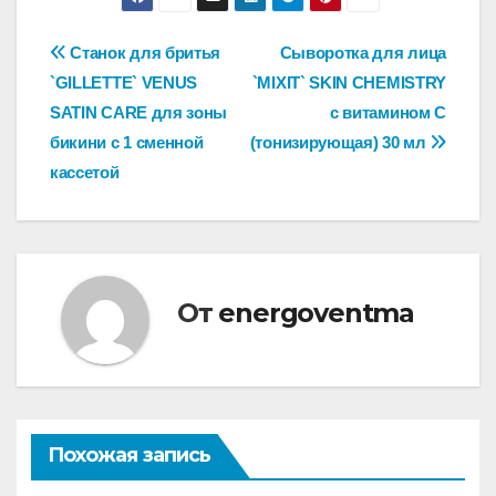
Навигация
Станок для бритья
Сыворотка для лица
`GILLETTE` VENUS
`MIXIT` SKIN CHEMISTRY
по
SATIN CARE для зоны
с витамином С
записям
бикини с 1 сменной
(тонизирующая) 30 мл
кассетой
От
energoventma
Похожая запись