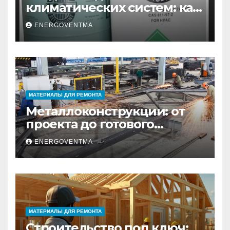
климатических систем: как
выбрать и купить фреон в
ENERGOVENTMA
Санкт-Петербурге
МАТЕРИАЛЫ ДЛЯ РЕМОНТА
Металлоконструкции: от
проекта до готового
изделия – полный
ENERGOVENTMA
практический гид
МАТЕРИАЛЫ ДЛЯ РЕМОНТА
Строительство под ключ: