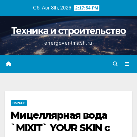
Перейти
Сб. Авг 8th, 2026
2:17:54 PM
к
содержимому
Техника и строительство
energoventmash.ru
ПАРСЕР
Мицеллярная вода
`MIXIT` YOUR SKIN с