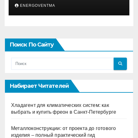
муцина улитки 200 мл
ENERGOVENTMA
Поиск По Сайту
Набирает Читателей
Хладагент для климатических систем: как
выбрать и купить фреон в Санкт-Петербурге
Металлоконструкции: от проекта до готового
изделия – полный практический гид