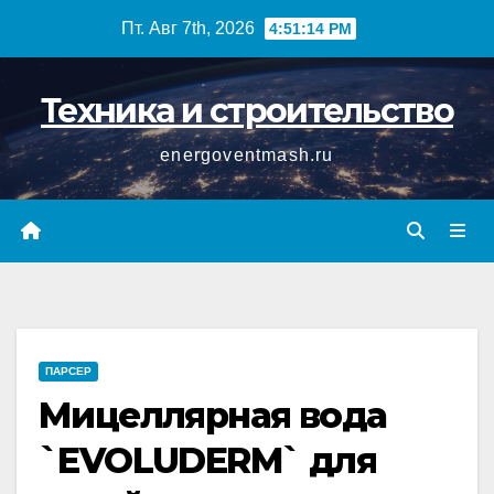
Перейти
Пт. Авг 7th, 2026
4:51:14 PM
к
содержимому
Техника и строительство
energoventmash.ru
ПАРСЕР
Мицеллярная вода
`EVOLUDERM` для