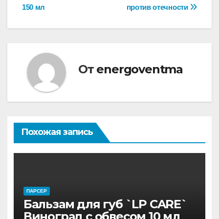
записям
150 мл
против отечности
От
energoventma
Похожая запись
ПАРСЕР
Бальзам для губ `LP CARE`
Виноград с обвесом 10 мл