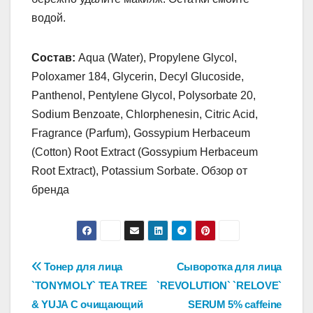
водой.
Состав:
Aqua (Water), Propylene Glycol,
Poloxamer 184, Glycerin, Decyl Glucoside,
Panthenol, Pentylene Glycol, Polysorbate 20,
Sodium Benzoate, Chlorphenesin, Citric Acid,
Fragrance (Parfum), Gossypium Herbaceum
(Cotton) Root Extract (Gossypium Herbaceum
Root Extract), Potassium Sorbate. Обзор от
бренда
Навигация
Тонер для лица
Сыворотка для лица
`TONYMOLY` TEA TREE
`REVOLUTION` `RELOVE`
по
& YUJA C очищающий
SERUM 5% caffeine