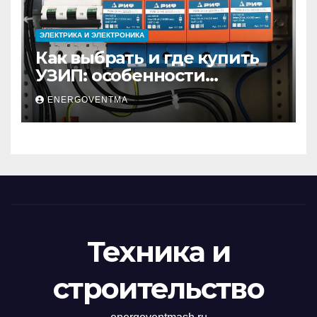
ЭЛЕКТРИКА И ЭЛЕКТРОНИКА
Как выбрать и где купить
УЗИП: особенности
устройств защиты от
ENERGOVENTMA
импульсных
перенапряжений
Техника и
строительство