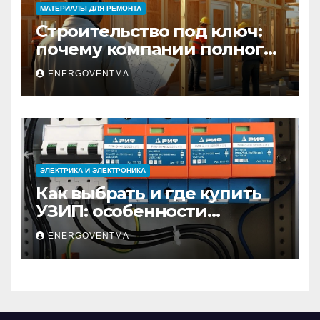
МАТЕРИАЛЫ ДЛЯ РЕМОНТА
Строительство под ключ:
почему компании полного
цикла меняют рынок
ENERGOVENTMA
недвижимости
ЭЛЕКТРИКА И ЭЛЕКТРОНИКА
Как выбрать и где купить
УЗИП: особенности
устройств защиты от
ENERGOVENTMA
импульсных
перенапряжений