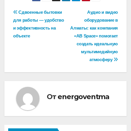
Навигация
Сдвоенные бытовки
Аудио и видео
для работы — удобство
оборудование в
по
и эффективность на
Алматы: как компания
записям
объекте
«AB Space» помогает
создать идеальную
мультимедийную
атмосферу
От
energoventma