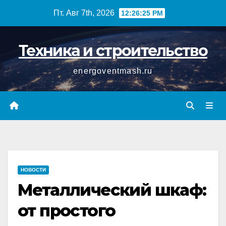
Перейти
Пт. Авг 7th, 2026
12:26:26 PM
к
содержимому
Техника и строительство
energoventmash.ru
НОВОСТИ
Металлический шкаф:
от простого