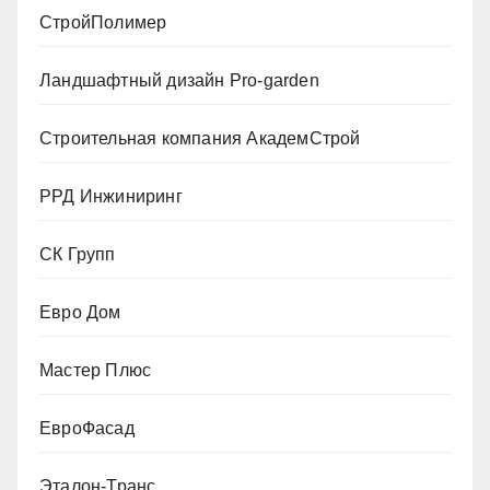
СтройПолимер
Ландшафтный дизайн Pro-garden
Строительная компания АкадемСтрой
РРД Инжиниринг
СК Групп
Евро Дом
Мастер Плюс
ЕвроФасад
Эталон-Транс