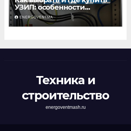
УЗИП: особенности
устройств защиты от
ENERGOVENTMA
импульсных
перенапряжений
Техника и
строительство
energoventmash.ru