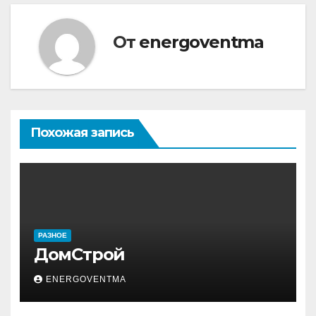
записям
От
energoventma
Похожая запись
РАЗНОЕ
ДомСтрой
ENERGOVENTMA