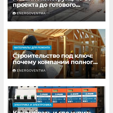
проекта до готового
изделия – полный
ENERGOVENTMA
практический гид
МАТЕРИАЛЫ ДЛЯ РЕМОНТА
Строительство под ключ:
почему компании полного
цикла меняют рынок
ENERGOVENTMA
недвижимости
ЭЛЕКТРИКА И ЭЛЕКТРОНИКА
Как выбрать и где купить