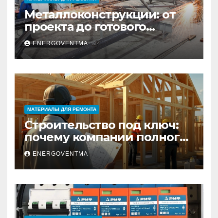
Металлоконструкции: от
проекта до готового
изделия – полный
ENERGOVENTMA
практический гид
МАТЕРИАЛЫ ДЛЯ РЕМОНТА
Строительство под ключ:
почему компании полного
цикла меняют рынок
ENERGOVENTMA
недвижимости