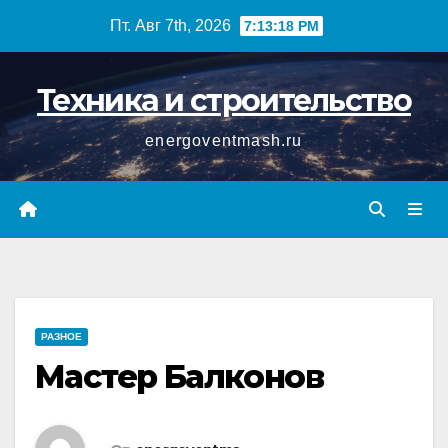
Перейти
Пт. Авг 7th, 2026
7:13:18 PM
к
содержимому
Техника и строительство
energoventmash.ru
РАЗНОЕ
Мастер Балконов