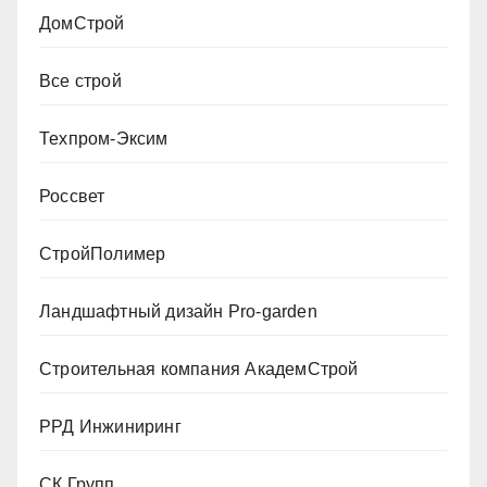
ДомСтрой
Все строй
Техпром-Эксим
Россвет
СтройПолимер
Ландшафтный дизайн Pro-garden
Строительная компания АкадемСтрой
РРД Инжиниринг
СК Групп