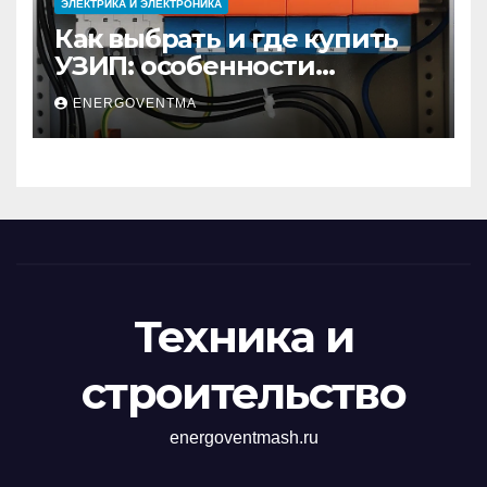
ЭЛЕКТРИКА И ЭЛЕКТРОНИКА
Как выбрать и где купить
УЗИП: особенности
устройств защиты от
ENERGOVENTMA
импульсных
перенапряжений
Техника и
строительство
energoventmash.ru