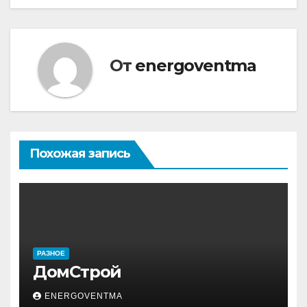
по
записям
От
energoventma
Похожая запись
РАЗНОЕ
ДомСтрой
ENERGOVENTMA