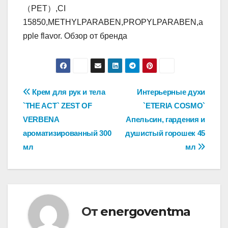
（PET）,CI
15850,METHYLPARABEN,PROPYLPARABEN,a
pple flavor. Обзор от бренда
Навигация
Крем для рук и тела
Интерьерные духи
`THE ACT` ZEST OF
`ETERIA COSMO`
по
VERBENA
Апельсин, гардения и
записям
ароматизированный 300
душистый горошек 45
мл
мл
От
energoventma