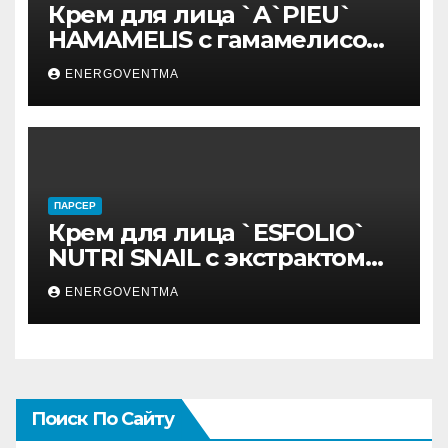
Крем для лица `A`PIEU`
HAMAMELIS с гамамелисом
50 мл
ENERGOVENTMA
ПАРСЕР
Крем для лица `ESFOLIO`
NUTRI SNAIL с экстрактом
муцина улитки 200 мл
ENERGOVENTMA
Поиск По Сайту