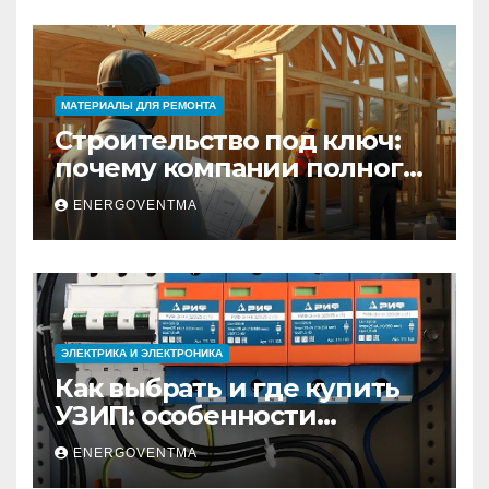
МАТЕРИАЛЫ ДЛЯ РЕМОНТА
Строительство под ключ:
почему компании полного
цикла меняют рынок
ENERGOVENTMA
недвижимости
ЭЛЕКТРИКА И ЭЛЕКТРОНИКА
Как выбрать и где купить
УЗИП: особенности
устройств защиты от
ENERGOVENTMA
импульсных