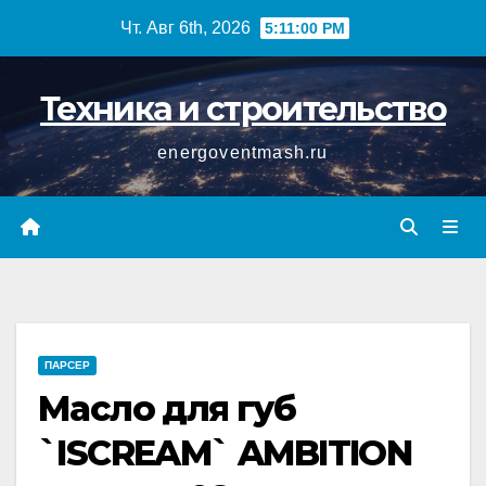
Перейти
Чт. Авг 6th, 2026
5:11:00 PM
к
содержимому
Техника и строительство
energoventmash.ru
ПАРСЕР
Масло для губ
`ISCREAM` AMBITION