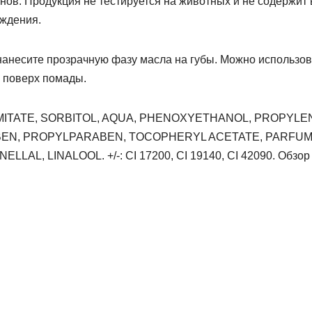
онов. Продукция не тестируется на животных и не содержит 
ождения.
нанесите прозрачную фазу масла на губы. Можно использов
р поверх помады.
ITATE, SORBITOL, AQUA, PHENOXYETHANOL, PROPYLE
BEN, PROPYLPARABEN, TOCOPHERYL ACETATE, PARFUM
, LINALOOL. +/-: CI 17200, CI 19140, CI 42090. Обзор