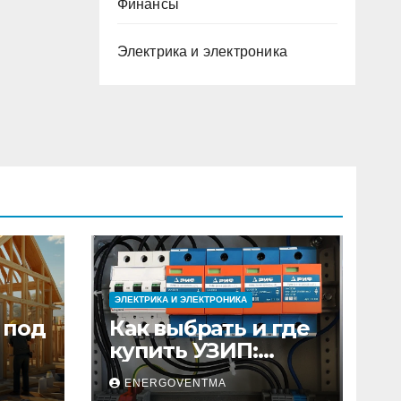
Финансы
Электрика и электроника
ЭЛЕКТРИКА И ЭЛЕКТРОНИКА
 под
Как выбрать и где
купить УЗИП:
ного
особенности
ENERGOVENTMA
устройств защиты