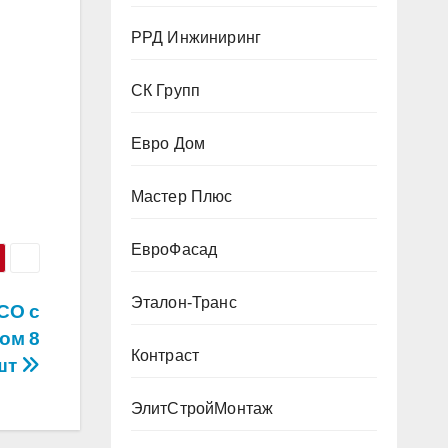
РРД Инжиниринг
СК Групп
Евро Дом
Мастер Плюс
ЕвроФасад
Эталон-Транс
CO с
ом 8
Контраст
шт
ЭлитСтройМонтаж