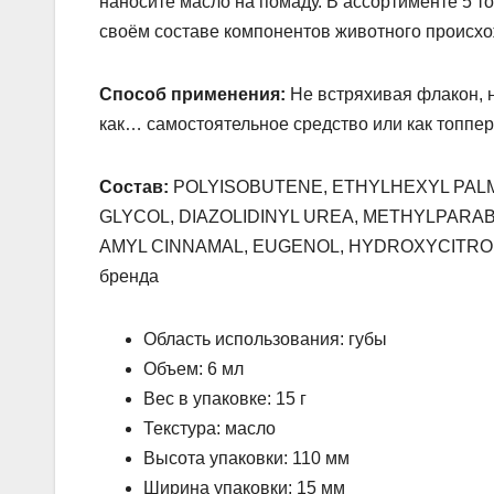
наносите масло на помаду. В ассортименте 5 т
своём составе компонентов животного происх
Способ применения:
Не встряхивая флакон, 
как… самостоятельное средство или как топпе
Состав:
POLYISOBUTENE, ETHYLHEXYL PALM
GLYCOL, DIAZOLIDINYL UREA, METHYLPARA
AMYL CINNAMAL, EUGENOL, HYDROXYCITRONELLAL
бренда
Область использования: губы
Объем: 6 мл
Вес в упаковке: 15 г
Текстура: масло
Высота упаковки: 110 мм
Ширина упаковки: 15 мм