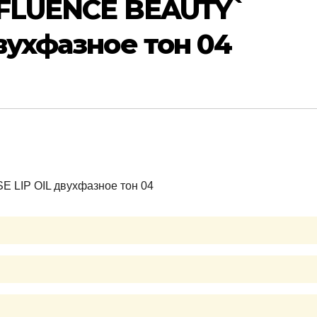
NFLUENCE BEAUTY`
вухфазное тон 04