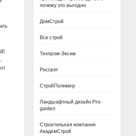
в
почему это выгодно
ДомСтрой
ать
Все строй
NE
Техпром-Эксим
,
 от
Россвет
СтройПолимер
Ландшафтный дизайн Pro-
garden
Строительная компания
АкадемСтрой