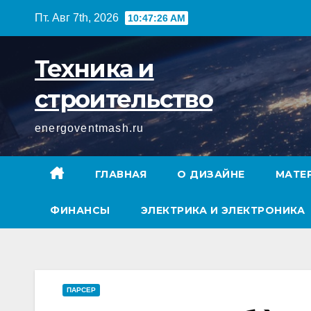
Перейти
Пт. Авг 7th, 2026
10:47:27 AM
к
содержимому
Техника и
строительство
energoventmash.ru
ГЛАВНАЯ
О ДИЗАЙНЕ
МАТЕ
ФИНАНСЫ
ЭЛЕКТРИКА И ЭЛЕКТРОНИКА
ПАРСЕР