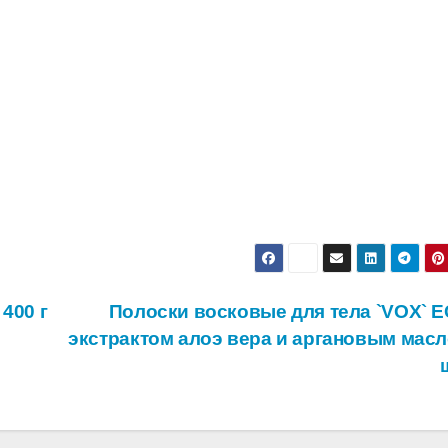
400 г
Полоски восковые для тела `VOX` E
экстрактом алоэ вера и аргановым масл