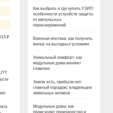
Как выбрать и где купить УЗИП:
особенности устройств защиты
от импульсных
перенапряжений
615 ₽
Военная ипотека: как получить
жильё на выгодных условиях
Уникальный комфорт: как
модульные дома меняют
глэмпинг
AUTY
ности
Земля есть, прибыли нет:
главный парадокс владельцев
земельных активов
ает
Модульные дома: как
екта
происходит производство и