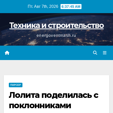
Перейти
Пт. Авг 7th, 2026
6:37:45 AM
к
содержимому
Техника и строительство
energoventmash.ru
ПАРСЕР
Лолита поделилась с
поклонниками