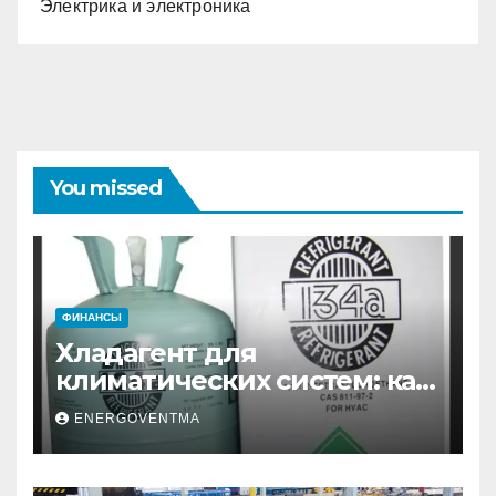
Электрика и электроника
You missed
ФИНАНСЫ
Хладагент для
климатических систем: как
выбрать и купить фреон в
ENERGOVENTMA
Санкт-Петербурге