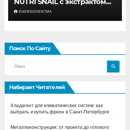
NUTRI SNAIL с экстрактом
муцина улитки 200 мл
ENERGOVENTMA
Поиск По Сайту
Набирает Читателей
Хладагент для климатических систем: как
выбрать и купить фреон в Санкт-Петербурге
Металлоконструкции: от проекта до готового