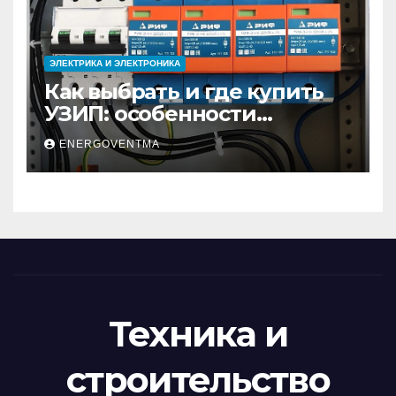
ЭЛЕКТРИКА И ЭЛЕКТРОНИКА
Как выбрать и где купить
УЗИП: особенности
устройств защиты от
ENERGOVENTMA
импульсных
перенапряжений
Техника и
строительство