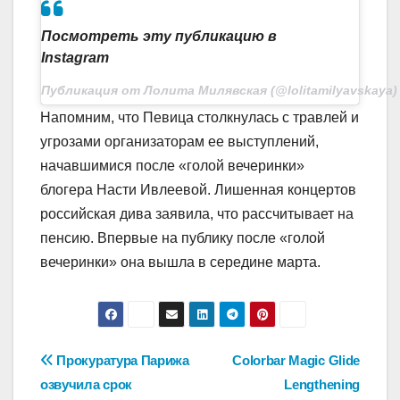
Посмотреть эту публикацию в
Instagram
Публикация от Лолита Милявская (@lolitamilyavskaya)
Напомним, что Певица столкнулась с травлей и
угрозами организаторам ее выступлений,
начавшимися после «голой вечеринки»
блогера Насти Ивлеевой. Лишенная концертов
российская дива заявила, что рассчитывает на
пенсию. Впервые на публику после «голой
вечеринки» она вышла в середине марта.
Навигация
Прокуратура Парижа
Colorbar Magic Glide
озвучила срок
Lengthening