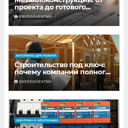
проекта до готового
изделия – полный
ENERGOVENTMA
практический гид
МАТЕРИАЛЫ ДЛЯ РЕМОНТА
Строительство под ключ:
почему компании полного
цикла меняют рынок
ENERGOVENTMA
недвижимости
ЭЛЕКТРИКА И ЭЛЕКТРОНИКА