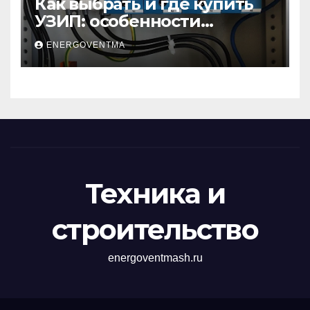
Как выбрать и где купить
УЗИП: особенности
устройств защиты от
ENERGOVENTMA
импульсных
перенапряжений
Техника и
строительство
energoventmash.ru