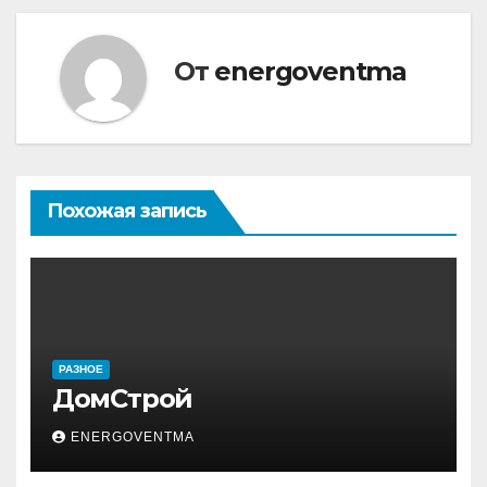
записям
От
energoventma
Похожая запись
РАЗНОЕ
ДомСтрой
ENERGOVENTMA