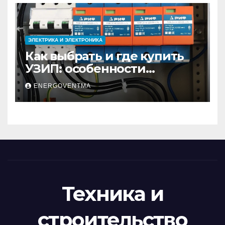
ЭЛЕКТРИКА И ЭЛЕКТРОНИКА
Как выбрать и где купить
УЗИП: особенности
устройств защиты от
ENERGOVENTMA
импульсных
перенапряжений
Техника и
строительство