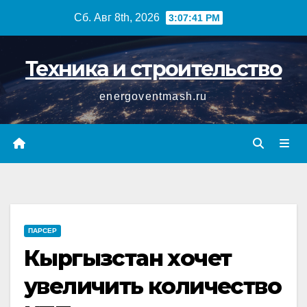
Перейти
Сб. Авг 8th, 2026
3:07:42 PM
к
содержимому
Техника и строительство
energoventmash.ru
ПАРСЕР
Кыргызстан хочет
увеличить количество