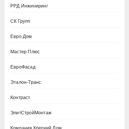
РРД Инжиниринг
СК Групп
Евро Дом
Мастер Плюс
ЕвроФасад
Эталон-Транс
Контраст
ЭлитСтройМонтаж
Компания Крепкий Дом