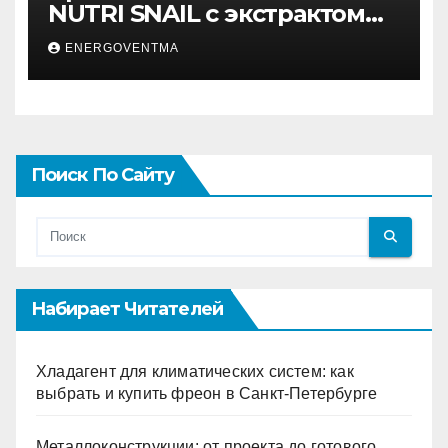
NUTRI SNAIL с экстрактом
муцина улитки 200 мл
ENERGOVENTMA
Поиск По Сайту
Набирает Читателей
Хладагент для климатических систем: как
выбрать и купить фреон в Санкт-Петербурге
Металлоконструкции: от проекта до готового