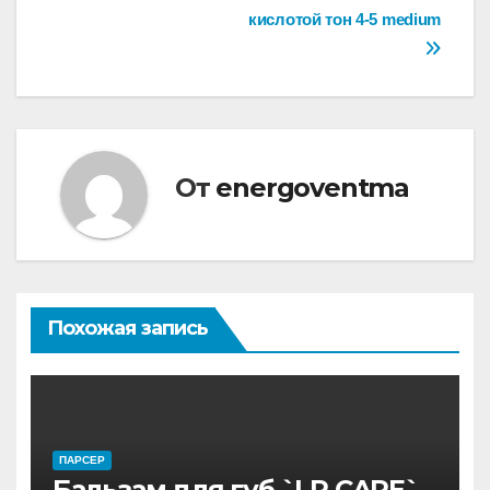
кислотой тон 4-5 medium
От
energoventma
Похожая запись
ПАРСЕР
Бальзам для губ `LP CARE`