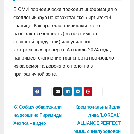
В СМИ периодически проходит информация о
скоплении фур на казахстанско-кыргызской
границе. Как правило причинами этого
называют сезонность (экспорт-импорт
сезонной продукции) или усиление
контрольных проверок. А в июле 2024 года,
например, скопление транспорта произошло
из-за ремонта дорожного полотна в
приграничной зоне.
Навигация
Собаку обнаружили
Крем тональный для
на вершине Пирамиды
лица `LOREAL`
по
Хеопса – видео
ALLIANCE PERFECT
записям
NUDE с гиалуроновой