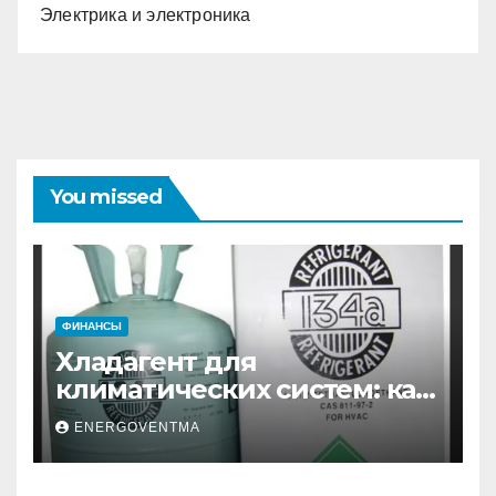
Электрика и электроника
You missed
ФИНАНСЫ
Хладагент для
климатических систем: как
выбрать и купить фреон в
ENERGOVENTMA
Санкт-Петербурге