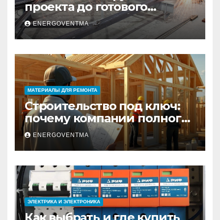
проекта до готового
изделия – полный
ENERGOVENTMA
практический гид
МАТЕРИАЛЫ ДЛЯ РЕМОНТА
Строительство под ключ:
почему компании полного
цикла меняют рынок
ENERGOVENTMA
недвижимости
ЭЛЕКТРИКА И ЭЛЕКТРОНИКА
Как выбрать и где купить