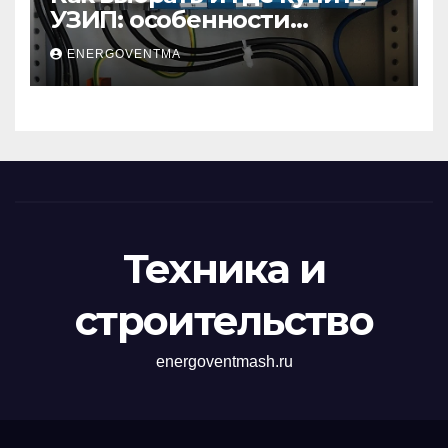
УЗИП: особенности
устройств защиты от
ENERGOVENTMA
импульсных
перенапряжений
Техника и
строительство
energoventmash.ru