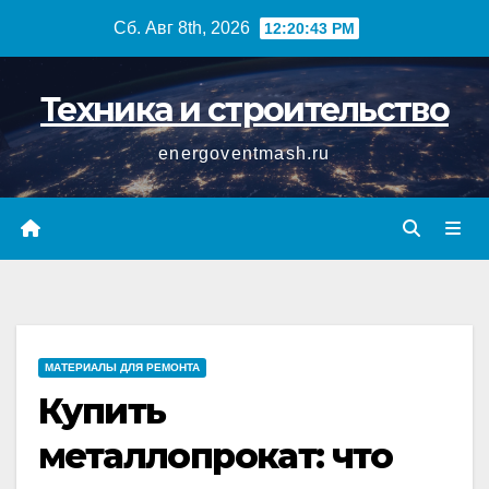
Перейти
Сб. Авг 8th, 2026
12:20:44 PM
к
содержимому
Техника и строительство
energoventmash.ru
МАТЕРИАЛЫ ДЛЯ РЕМОНТА
Купить
металлопрокат: что