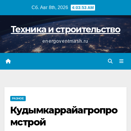
Перейти
Сб. Авг 8th, 2026
4:03:53 AM
к
содержимому
Техника и строительство
energoventmash.ru
РАЗНОЕ
Кудымкаррайагропро
мстрой