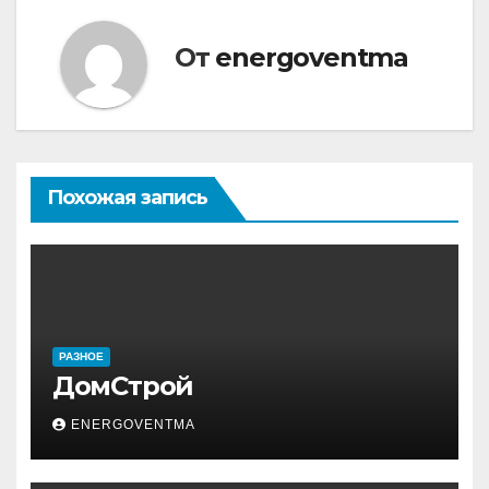
записям
От
energoventma
Похожая запись
РАЗНОЕ
ДомСтрой
ENERGOVENTMA