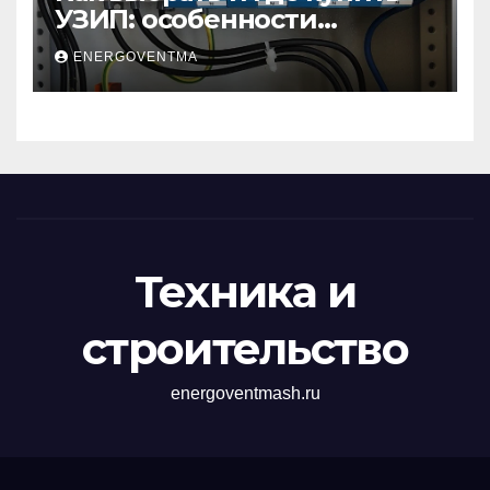
УЗИП: особенности
устройств защиты от
ENERGOVENTMA
импульсных
перенапряжений
Техника и
строительство
energoventmash.ru