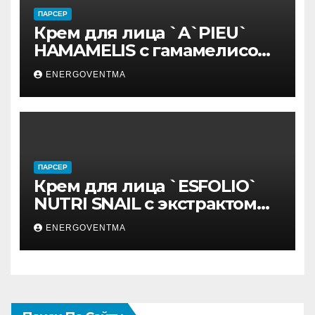
ПАРСЕР
Крем для лица `A`PIEU`
HAMAMELIS с гамамелисом
50 мл
ENERGOVENTMA
ПАРСЕР
Крем для лица `ESFOLIO`
NUTRI SNAIL с экстрактом
муцина улитки 200 мл
ENERGOVENTMA