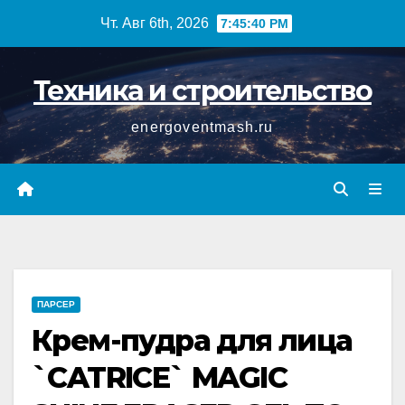
Перейти
Чт. Авг 6th, 2026
7:45:41 PM
к
содержимому
Техника и строительство
energoventmash.ru
ПАРСЕР
Крем-пудра для лица
`CATRICE` MAGIC