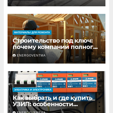
практический гид
МАТЕРИАЛЫ ДЛЯ РЕМОНТА
Строительство под ключ:
почему компании полного
цикла меняют рынок
ENERGOVENTMA
недвижимости
ЭЛЕКТРИКА И ЭЛЕКТРОНИКА
Как выбрать и где купить
УЗИП: особенности
устройств защиты от
ENERGOVENTMA