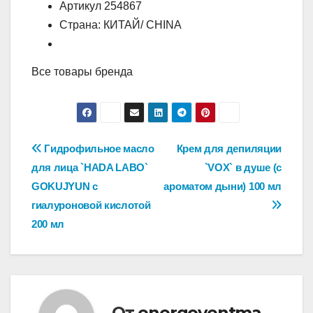
Артикул 254867
Страна: КИТАЙ/ CHINA
Все товары бренда
Навигация
Гидрофильное масло
Крем для депиляции
для лица `HADA LABO`
`VOX` в душе (с
по
GOKUJYUN с
ароматом дыни) 100 мл
записям
гиалуроновой кислотой
200 мл
От
energoventma