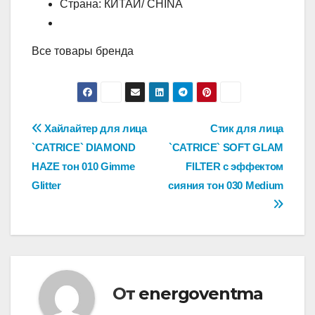
Страна: КИТАЙ/ CHINA
Все товары бренда
Навигация
Хайлайтер для лица
Стик для лица
`CATRICE` DIAMOND
`CATRICE` SOFT GLAM
по
HAZE тон 010 Gimme
FILTER с эффектом
записям
Glitter
сияния тон 030 Medium
От
energoventma