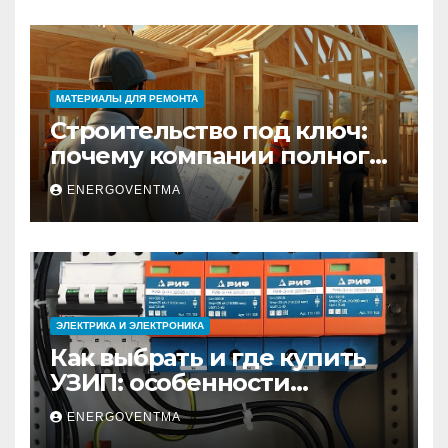
МАТЕРИАЛЫ ДЛЯ РЕМОНТА
Строительство под ключ:
почему компании полного
цикла меняют рынок
ENERGOVENTMA
недвижимости
ЭЛЕКТРИКА И ЭЛЕКТРОНИКА
Как выбрать и где купить
УЗИП: особенности
устройств защиты от
ENERGOVENTMA
импульсных