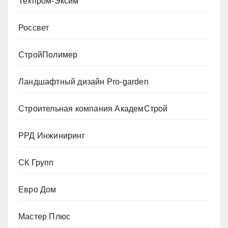
Техпром-Эксим
Россвет
СтройПолимер
Ландшафтный дизайн Pro-garden
Строительная компания АкадемСтрой
РРД Инжиниринг
СК Групп
Евро Дом
Мастер Плюс