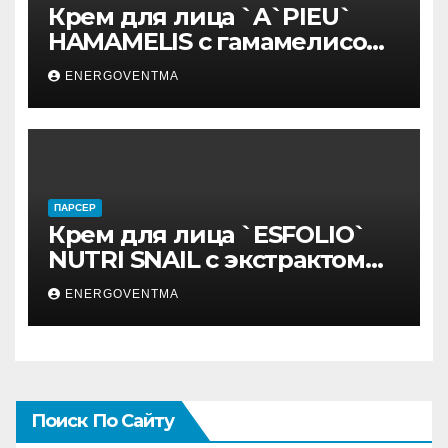
Крем для лица `A`PIEU`
HAMAMELIS с гамамелисом
50 мл
ENERGOVENTMA
ПАРСЕР
Крем для лица `ESFOLIO`
NUTRI SNAIL с экстрактом
муцина улитки 200 мл
ENERGOVENTMA
Поиск По Сайту