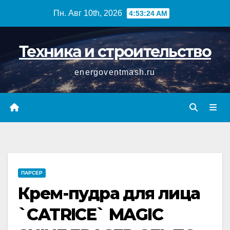
Перейти
Пн. Авг 10th, 2026
4:53:25 AM
к
содержимому
Техника и строительство
energoventmash.ru
ПАРСЕР
Крем-пудра для лица
`CATRICE` MAGIC