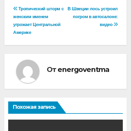
Навигация
Тропический шторм с
В Швеции лось устроил
женским именем
погром в автосалоне:
по
угрожает Центральной
видео
записям
Америке
От
energoventma
Похожая запись