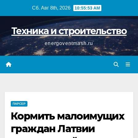
Перейти
Сб. Авг 8th, 2026
10:55:54 AM
к
содержимому
Техника и строительство
energoventmash.ru
ПАРСЕР
Кормить малоимущих
граждан Латвии