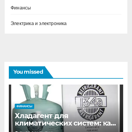
Финансы
Электрика и электроника
You missed
ФИНАНСЫ
Хладагент для
климатических систем: как
выбрать и купить фреон в