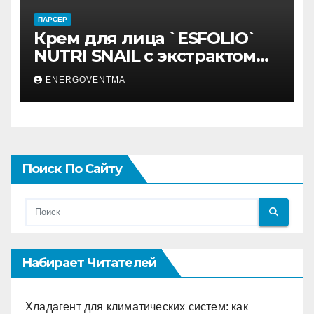
ПАРСЕР
Крем для лица `ESFOLIO`
NUTRI SNAIL с экстрактом
муцина улитки 200 мл
ENERGOVENTMA
Поиск По Сайту
Набирает Читателей
Хладагент для климатических систем: как