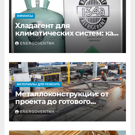
ФИНАНСЫ
Хладагент для
климатических систем: как
выбрать и купить фреон в
ENERGOVENTMA
Санкт-Петербурге
МАТЕРИАЛЫ ДЛЯ РЕМОНТА
Металлоконструкции: от
проекта до готового
изделия – полный
ENERGOVENTMA
практический гид