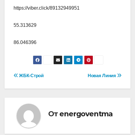
https://viber.click/89132949951
55.313629
86.046396
Навигация
ЖБК-Строй
Новая Линия
по
записям
От
energoventma