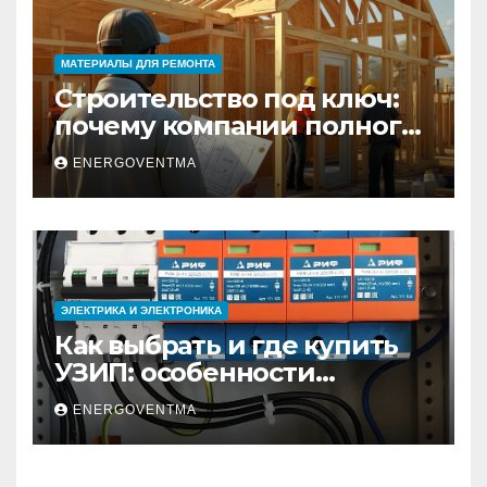
МАТЕРИАЛЫ ДЛЯ РЕМОНТА
Строительство под ключ:
почему компании полного
цикла меняют рынок
ENERGOVENTMA
недвижимости
ЭЛЕКТРИКА И ЭЛЕКТРОНИКА
Как выбрать и где купить
УЗИП: особенности
устройств защиты от
ENERGOVENTMA
импульсных
перенапряжений