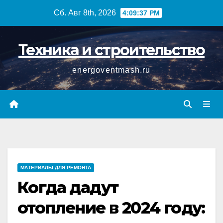
Перейти
Сб. Авг 8th, 2026
4:09:38 PM
к
содержимому
Техника и строительство
energoventmash.ru
МАТЕРИАЛЫ ДЛЯ РЕМОНТА
Когда дадут
отопление в 2024 году: