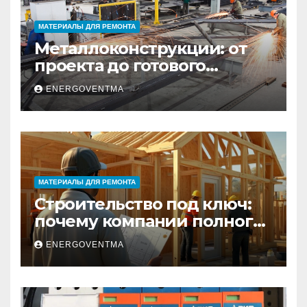
МАТЕРИАЛЫ ДЛЯ РЕМОНТА
Металлоконструкции: от
проекта до готового
изделия – полный
ENERGOVENTMA
практический гид
МАТЕРИАЛЫ ДЛЯ РЕМОНТА
Строительство под ключ:
почему компании полного
цикла меняют рынок
ENERGOVENTMA
недвижимости