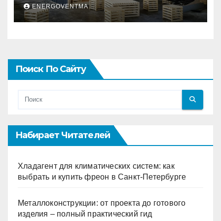
и почему это выгодно
ENERGOVENTMA
Поиск По Сайту
Набирает Читателей
Хладагент для климатических систем: как
выбрать и купить фреон в Санкт-Петербурге
Металлоконструкции: от проекта до готового
изделия – полный практический гид