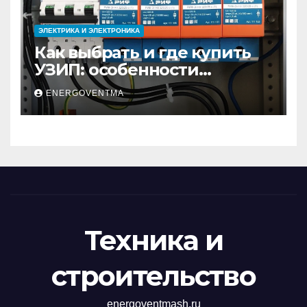
ЭЛЕКТРИКА И ЭЛЕКТРОНИКА
Как выбрать и где купить
УЗИП: особенности
устройств защиты от
ENERGOVENTMA
импульсных
перенапряжений
Техника и
строительство
energoventmash.ru