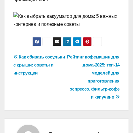
Навигация
Как сбивать сосульки
Рейтинг кофемашин для
с крыши: советы и
дома-2025: топ-14
по
инструкции
моделей для
записям
приготовления
эспрессо, фильтр-кофе
и капучино