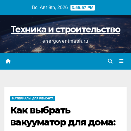
Перейти
Вс. Авг 9th, 2026
3:55:58 PM
к
содержимому
Техника и строительство
energoventmash.ru
МАТЕРИАЛЫ ДЛЯ РЕМОНТА
Как выбрать
вакууматор для дома: