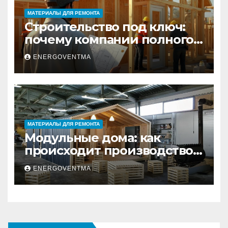
МАТЕРИАЛЫ ДЛЯ РЕМОНТА
Строительство под ключ:
почему компании полного
цикла меняют рынок
ENERGOVENTMA
недвижимости
МАТЕРИАЛЫ ДЛЯ РЕМОНТА
Модульные дома: как
происходит производство
и почему это выгодно
ENERGOVENTMA